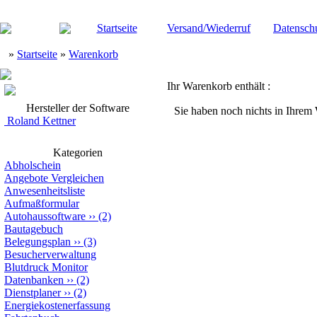
Startseite
Versand/Wiederruf
Datensch
»
Startseite
»
Warenkorb
Ihr Warenkorb enthält :
Hersteller der Software
Sie haben noch nichts in Ihrem
Roland Kettner
Kategorien
Abholschein
Angebote Vergleichen
Anwesenheitsliste
Aufmaßformular
Autohaussoftware
››
(2)
Bautagebuch
Belegungsplan
››
(3)
Besucherverwaltung
Blutdruck Monitor
Datenbanken
››
(2)
Dienstplaner
››
(2)
Energiekostenerfassung