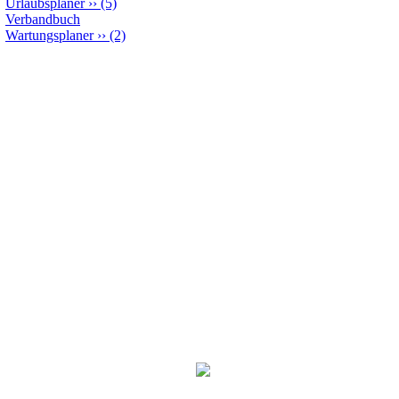
Urlaubsplaner
››
(5)
Verbandbuch
Wartungsplaner
››
(2)