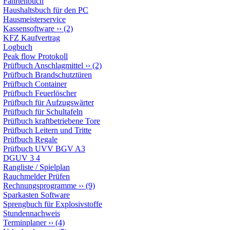
Fahrtenbuch
Haushaltsbuch für den PC
Hausmeisterservice
Kassensoftware
››
(2)
KFZ Kaufvertrag
Logbuch
Peak flow Protokoll
Prüfbuch Anschlagmittel
››
(2)
Prüfbuch Brandschutztüren
Prüfbuch Container
Prüfbuch Feuerlöscher
Prüfbuch für Aufzugswärter
Prüfbuch für Schultafeln
Prüfbuch kraftbetriebene Tore
Prüfbuch Leitern und Tritte
Prüfbuch Regale
Prüfbuch UVV BGV A3
DGUV 3 4
Rangliste / Spielplan
Rauchmelder Prüfen
Rechnungsprogramme
››
(9)
Sparkasten Software
Sprengbuch für Explosivstoffe
Stundennachweis
Terminplaner
››
(4)