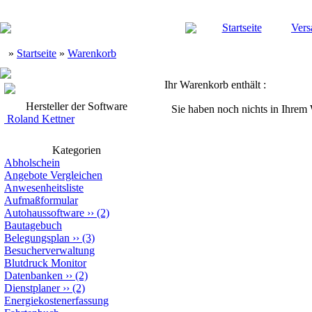
Startseite
Vers
»
Startseite
»
Warenkorb
Ihr Warenkorb enthält :
Hersteller der Software
Sie haben noch nichts in Ihrem
Roland Kettner
Kategorien
Abholschein
Angebote Vergleichen
Anwesenheitsliste
Aufmaßformular
Autohaussoftware
››
(2)
Bautagebuch
Belegungsplan
››
(3)
Besucherverwaltung
Blutdruck Monitor
Datenbanken
››
(2)
Dienstplaner
››
(2)
Energiekostenerfassung