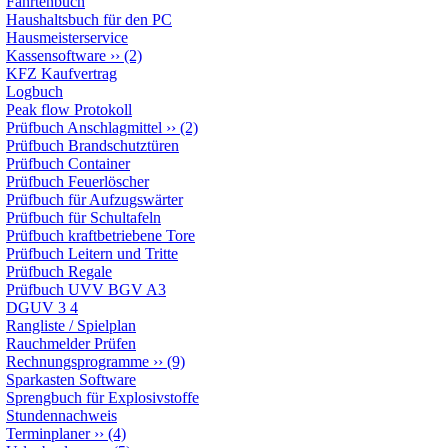
Fahrtenbuch
Haushaltsbuch für den PC
Hausmeisterservice
Kassensoftware
››
(2)
KFZ Kaufvertrag
Logbuch
Peak flow Protokoll
Prüfbuch Anschlagmittel
››
(2)
Prüfbuch Brandschutztüren
Prüfbuch Container
Prüfbuch Feuerlöscher
Prüfbuch für Aufzugswärter
Prüfbuch für Schultafeln
Prüfbuch kraftbetriebene Tore
Prüfbuch Leitern und Tritte
Prüfbuch Regale
Prüfbuch UVV BGV A3
DGUV 3 4
Rangliste / Spielplan
Rauchmelder Prüfen
Rechnungsprogramme
››
(9)
Sparkasten Software
Sprengbuch für Explosivstoffe
Stundennachweis
Terminplaner
››
(4)