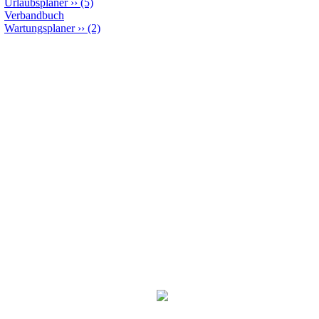
Urlaubsplaner
››
(5)
Verbandbuch
Wartungsplaner
››
(2)