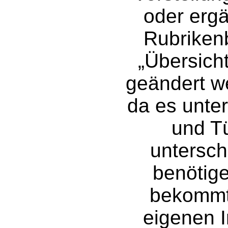
oder erg
Rubriken
„Übersich
geändert w
da es unte
und Tü
unterschi
benötige
bekommt 
eigenen I