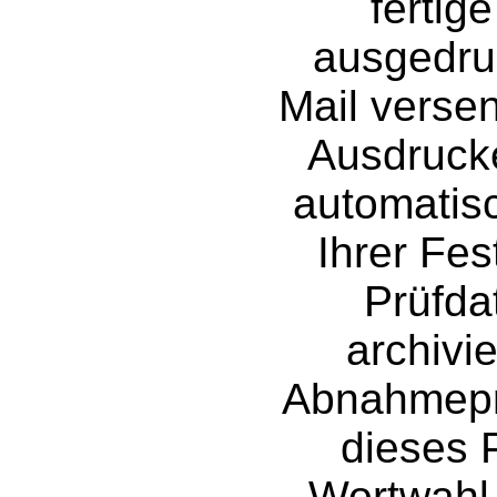
fertig
ausgedru
Mail verse
Ausdrucke
automatis
Ihrer Fes
Prüfda
archivie
Abnahmepro
dieses P
Wortwahl 