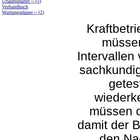
Urlaubsplaner
››
(5)
Verbandbuch
Wartungsplaner
››
(2)
Kraftbetr
müssen
Intervalle
sachkundig
getes
wiederk
müssen d
damit der B
den Na