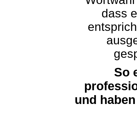
dass 
entsprich
ausge
gesp
So e
professio
und haben 