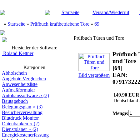
Startseite
Versand/Wiederruf
»
Startseite
»
Prüfbuch kraftbetriebene Tore
»
69
Prüfbuch Türen und Tore
Hersteller der Software
Roland Kettner
Prüfbuch 
und Tore
Kategorien
[69]
Abholschein
EAN:
Bild vergrößern
Angebote Vergleichen
07917322
Anwesenheitsliste
Aufmaßformular
149,90 EUR
Autohaussoftware
››
(2)
Deutschland 
Bautagebuch
Belegungsplan
››
(3)
Besucherverwaltung
Menge:
Blutdruck Monitor
Datenbanken
››
(2)
Dienstplaner
››
(2)
Energiekostenerfassung