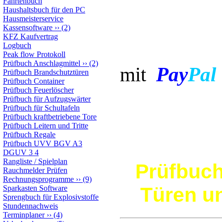
Fahrtenbuch
Haushaltsbuch für den PC
Hausmeisterservice
Kassensoftware
››
(2)
KFZ Kaufvertrag
Bezahl
Logbuch
Peak flow Protokoll
Prüfbuch Anschlagmittel
››
(2)
Pay
Pal
mit
Prüfbuch Brandschutztüren
Prüfbuch Container
Prüfbuch Feuerlöscher
Prüfbuch für Aufzugswärter
Prüfbuch für Schultafeln
Prüfbuch kraftbetriebene Tore
Prüfbuch Leitern und Tritte
Prüfbuch Regale
Prüfbuch UVV BGV A3
DGUV 3 4
Rangliste / Spielplan
Prüfbuch
Rauchmelder Prüfen
Rechnungsprogramme
››
(9)
Türen u
Sparkasten Software
Sprengbuch für Explosivstoffe
Stundennachweis
Terminplaner
››
(4)