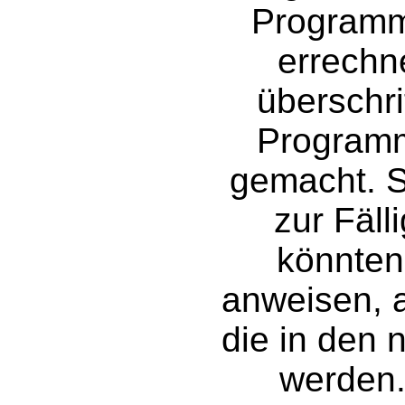
Programm
errechne
überschr
Programm
gemacht. S
zur Fäll
könnte
anweisen, a
die in den 
werden