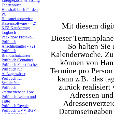
Energiekostenerfassung
Fahrtenbuch
Haushaltsbuch für den
PC
Hausmeisterservice
Kassensoftware
››
(2)
Mit diesem digi
KFZ Kaufvertrag
Logbuch
Dieser Terminplan
Peak flow Protokoll
Prüfbuch
So halten Sie
Anschlagmittel
››
(2)
Prüfbuch
Kalenderwoche. Zur
Brandschutztüren
Prüfbuch Container
können von Hand
Prüfbuch Feuerlöscher
Termine pro Person
Prüfbuch für
Aufzugswärter
kann z.B.
das ta
Prüfbuch für
Schultafeln
zurück realisiert
Prüfbuch
kraftbetriebene Tore
Adressen und 
Prüfbuch Leitern und
Adressenverzeic
Tritte
Prüfbuch Regale
Datumseingaben u
Prüfbuch UVV BGV