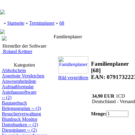
»
Startseite
»
Terminplaner
»
68
Familienplaner
Hersteller der Software
Roland Kettner
Familienplaner
Kategorien
[68]
Abholschein
Angebote Vergleichen
EAN: 079173222
Bild vergrößern
Anwesenheitsliste
Aufmaßformular
Autohaussoftware
34,90 EUR
1CD
››
(2)
Deutschland - Versand
Bautagebuch
Belegungsplan
››
(3)
Besucherverwaltung
Menge:
Blutdruck Monitor
Datenbanken
››
(2)
Dienstplaner
››
(2)