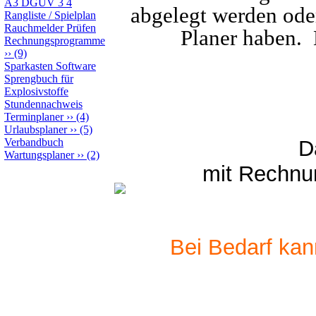
A3 DGUV 3 4
abgelegt werden oder
Rangliste / Spielplan
Rauchmelder Prüfen
Planer haben.
Rechnungsprogramme
››
(9)
Sparkasten Software
Sprengbuch für
Explosivstoffe
Stundennachweis
Terminplaner
››
(4)
Urlaubsplaner
››
(5)
Verbandbuch
D
Wartungsplaner
››
(2)
mit Rechnun
Bei Bedarf kan