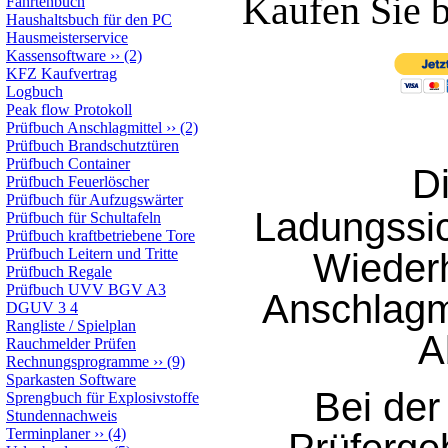
Kaufen Sie 
Fahrtenbuch
Haushaltsbuch für den PC
Hausmeisterservice
Kassensoftware
››
(2)
KFZ Kaufvertrag
Logbuch
Peak flow Protokoll
Prüfbuch Anschlagmittel
››
(2)
Prüfbuch Brandschutztüren
Prüfbuch Container
D
Prüfbuch Feuerlöscher
Prüfbuch für Aufzugswärter
Ladungssic
Prüfbuch für Schultafeln
Prüfbuch kraftbetriebene Tore
Prüfbuch Leitern und Tritte
Wieder
Prüfbuch Regale
Prüfbuch UVV BGV A3
Anschlagmi
DGUV 3 4
Rangliste / Spielplan
A
Rauchmelder Prüfen
Rechnungsprogramme
››
(9)
Sparkasten Software
Bei der
Sprengbuch für Explosivstoffe
Stundennachweis
Terminplaner
››
(4)