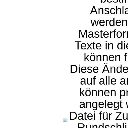
Anschla
werden.
Masterform
Texte in d
können f
Diese Ände
auf alle 
können pr
angelegt 
Datei für Zu
Rundschli