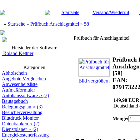
Startseite
Versand/Wiederruf
»
Startseite
»
Prüfbuch Anschlagmittel
»
58
Prüfbuch für Anschlagmittel
Hersteller der Software
Roland Kettner
Prüfbuch 
Anschlagmi
Kategorien
[58]
Abholschein
Angebote Vergleichen
EAN:
Bild vergrößern
Anwesenheitsliste
07917322
Aufmaßformular
Autohaussoftware
››
(2)
149,90 EUR
Bautagebuch
Deutschland 
Belegungsplan
››
(3)
Besucherverwaltung
Blutdruck Monitor
Menge:
Datenbanken
››
(2)
Dienstplaner
››
(2)
Energiekostenerfassung