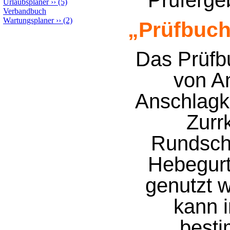
Prüfergeb
Urlaubsplaner
››
(5)
Verbandbuch
Wartungsplaner
››
(2)
„Prüfbuch
Das Prüfbu
von A
Anschlagk
Zurrk
Rundsch
Hebegurt
genutzt 
kann i
best