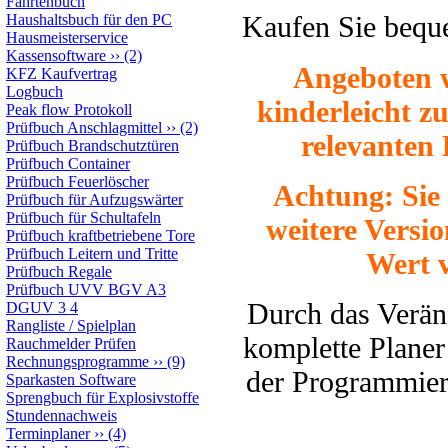
Fahrtenbuch
Kaufen Sie beq
Haushaltsbuch für den PC
Hausmeisterservice
Kassensoftware
››
(2)
Angeboten w
KFZ Kaufvertrag
Logbuch
kinderleicht zu
Peak flow Protokoll
Prüfbuch Anschlagmittel
››
(2)
relevanten 
Prüfbuch Brandschutztüren
Prüfbuch Container
Prüfbuch Feuerlöscher
Achtung: Sie 
Prüfbuch für Aufzugswärter
Prüfbuch für Schultafeln
weitere Versi
Prüfbuch kraftbetriebene Tore
Prüfbuch Leitern und Tritte
Wert v
Prüfbuch Regale
Prüfbuch UVV BGV A3
Durch das Veränd
DGUV 3 4
Rangliste / Spielplan
komplette Planer 
Rauchmelder Prüfen
Rechnungsprogramme
››
(9)
der Programmier
Sparkasten Software
Sprengbuch für Explosivstoffe
Stundennachweis
Terminplaner
››
(4)