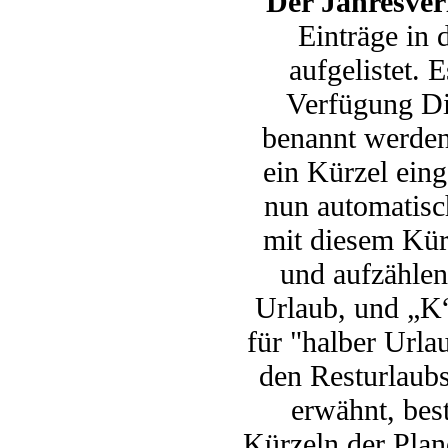
Der Jahresver
Einträge in 
aufgelistet. 
Verfügung Di
benannt werden
ein Kürzel ein
nun automatisch
mit diesem Kürz
und aufzählen
Urlaub, und „K“
für "halber Urla
den Resturlaubs
erwähnt, bes
Kürzeln der Plane