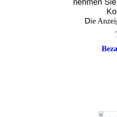
nehmen Sie 
Ko
D
ie Anzei
Beza