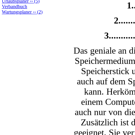
Urlaubsplaner
››
(5)
1.
Verbandbuch
Wartungsplaner
››
(2)
2....
3.......
Das geniale an di
Speichermedium,
Speicherstick 
auch auf dem S
kann. Herköm
einem Computer
auch nur von di
Zusätzlich ist 
geeignet. Sie ve