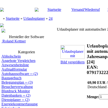
Startseite
Versand/Wiederruf
»
Startseite
»
Urlaubsplaner
»
24
Urlaubsplaner mit automatischer
Hersteller der Software
Roland Kettner
Urlaubspl
mit automa
Kategorien
Jahresanp
Abholschein
Angebote Vergleichen
[24]
Bild vergrößern
Anwesenheitsliste
EAN:
Aufmaßformular
07917322
Autohaussoftware
››
(2)
Bautagebuch
Belegungsplan
››
(3)
69,90 EUR
/
Besucherverwaltung
Deutschland 
Blutdruck Monitor
Datenbanken
››
(2)
Menge:
Dienstplaner
››
(2)
Energiekostenerfassung