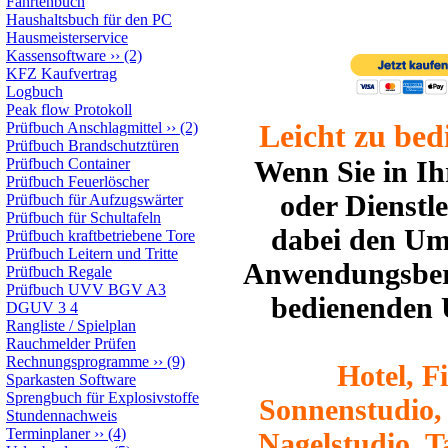
Fahrtenbuch
Haushaltsbuch für den PC
Hausmeisterservice
Kassensoftware
››
(2)
KFZ Kaufvertrag
Logbuch
Peak flow Protokoll
Leicht zu bed
Prüfbuch Anschlagmittel
››
(2)
Prüfbuch Brandschutztüren
Prüfbuch Container
Wenn Sie in I
Prüfbuch Feuerlöscher
oder Dienstle
Prüfbuch für Aufzugswärter
Prüfbuch für Schultafeln
dabei den Ums
Prüfbuch kraftbetriebene Tore
Prüfbuch Leitern und Tritte
Anwendungsbere
Prüfbuch Regale
Prüfbuch UVV BGV A3
bedienenden U
DGUV 3 4
Rangliste / Spielplan
Rauchmelder Prüfen
Rechnungsprogramme
››
(9)
Hotel, F
Sparkasten Software
Sprengbuch für Explosivstoffe
Sonnenstudio,
Stundennachweis
Terminplaner
››
(4)
Nagelstudio, T