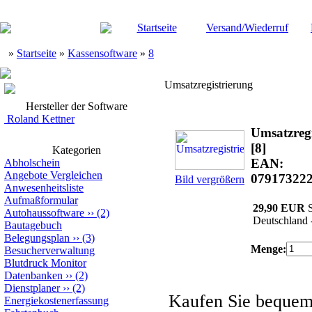
Startseite
Versand/Wiederruf
»
Startseite
»
Kassensoftware
»
8
Umsatzregistrierung
Hersteller der Software
Roland Kettner
Umsatzregi
[8]
Kategorien
EAN:
Abholschein
Angebote Vergleichen
07917322
Bild vergrößern
Anwesenheitsliste
Aufmaßformular
29,90 EUR
S
Autohaussoftware
››
(2)
Deutschland 
Bautagebuch
Belegungsplan
››
(3)
Menge:
Besucherverwaltung
Blutdruck Monitor
Datenbanken
››
(2)
Dienstplaner
››
(2)
Kaufen Sie beque
Energiekostenerfassung