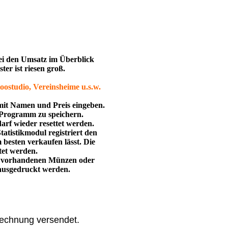
bei den Umsatz im Überblick
er ist riesen groß.
oostudio, Vereinsheime u.s.w.
mit Namen und Preis eingeben.
m Programm zu speichern.
rf wieder resettet werden.
atistikmodul registriert den
 besten verkaufen lässt. Die
tet werden.
 an vorhandenen Münzen oder
 ausgedruckt werden.
Rechnung versendet.