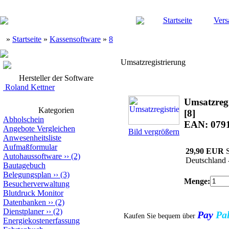
Startseite
Vers
»
Startseite
»
Kassensoftware
»
8
Umsatzregistrierung
Hersteller der Software
Roland Kettner
Umsatzregi
Kategorien
[8]
Abholschein
EAN: 079
Angebote Vergleichen
Bild vergrößern
Anwesenheitsliste
Aufmaßformular
29,90 EUR
S
Autohaussoftware
››
(2)
Deutschland 
Bautagebuch
Belegungsplan
››
(3)
Menge:
Besucherverwaltung
Blutdruck Monitor
Datenbanken
››
(2)
Dienstplaner
››
(2)
Pay
Pa
Kaufen Sie bequem über
Energiekostenerfassung