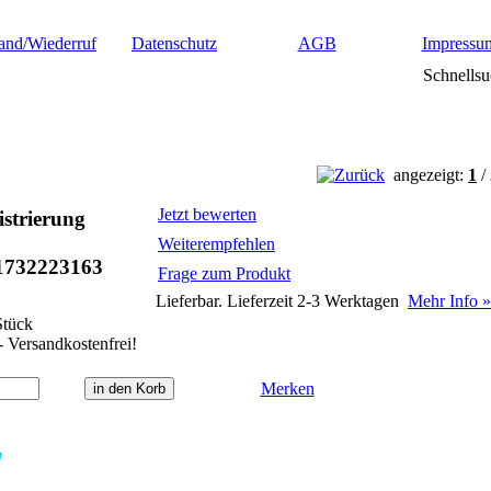
and/Wiederruf
Datenschutz
AGB
Impressu
Schnellsu
angezeigt:
1
/
Jetzt bewerten
strierung
Weiterempfehlen
1732223163
Frage zum Produkt
Lieferbar. Lieferzeit 2-3 Werktagen
Mehr Info »
tück
- Versandkostenfrei!
Merken
l