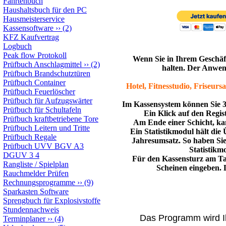
Fahrtenbuch
Haushaltsbuch für den PC
Hausmeisterservice
Kassensoftware
››
(2)
KFZ Kaufvertrag
Logbuch
Peak flow Protokoll
Wenn Sie in Ihrem Geschäft
Prüfbuch Anschlagmittel
››
(2)
halten. Der Anwend
Prüfbuch Brandschutztüren
Prüfbuch Container
Hotel, Fitnesstudio, Friseur
Prüfbuch Feuerlöscher
Prüfbuch für Aufzugswärter
Im Kassensystem können Sie 3
Prüfbuch für Schultafeln
Ein Klick auf den Regis
Prüfbuch kraftbetriebene Tore
Am Ende einer Schicht, ka
Prüfbuch Leitern und Tritte
Ein Statistikmodul hält die
Prüfbuch Regale
Jahresumsatz. So haben Sie 
Prüfbuch UVV BGV A3
Statistikm
DGUV 3 4
Für den Kassensturz am Tag
Rangliste / Spielplan
Scheinen eingeben. 
Rauchmelder Prüfen
Rechnungsprogramme
››
(9)
Sparkasten Software
Sprengbuch für Explosivstoffe
Stundennachweis
Das Programm wird Ih
Terminplaner
››
(4)