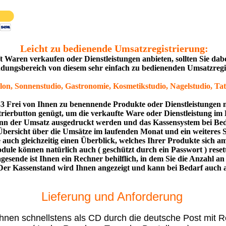
Leicht zu bedienende Umsatzregistrierung:
 Waren verkaufen oder Dienstleistungen anbieten, sollten Sie da
ungsbereich von diesem sehr einfach zu bedienenden Umsatzregist
salon, Sonnenstudio, Gastronomie, Kosmetikstudio, Nagelstudio, Tat
3 Frei von Ihnen zu benennende Produkte oder Dienstleistungen 
trierbutton genügt, um die verkaufte Ware oder Dienstleistung i
nn der Umsatz ausgedruckt werden und das Kassensystem bei Beda
 Übersicht über die Umsätze im laufenden Monat und ein weiteres St
auch gleichzeitig einen Überblick, welches Ihrer Produkte sich am
odule können natürlich auch ( geschützt durch ein Passwort ) reset
esende ist Ihnen ein Rechner behilflich, in dem Sie die Anzahl
Der Kassenstand wird Ihnen angezeigt und kann bei Bedarf auch
Lieferung und Anforderung
nen schnellstens als CD durch die deutsche Post mit 