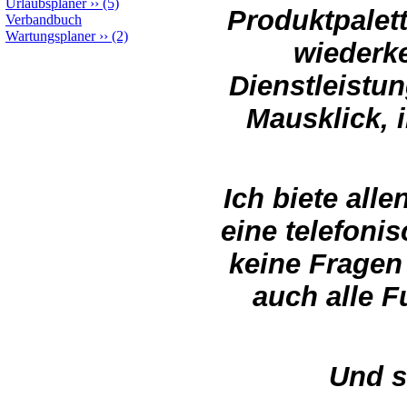
Urlaubsplaner
››
(5)
Produktpalet
Verbandbuch
Wartungsplaner
››
(2)
wiederk
Dienstleistu
Mausklick, 
Ich biete all
eine telefoni
keine Fragen
auch alle 
Und s