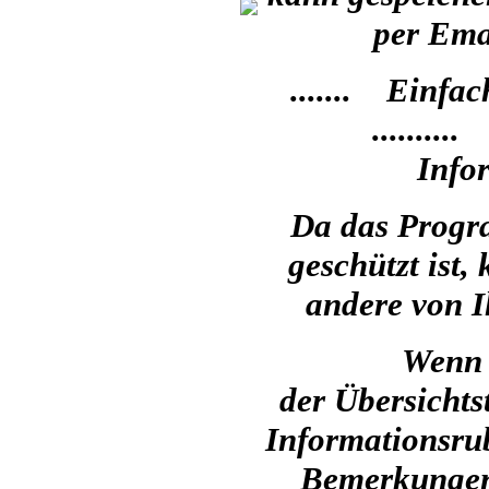
per Emai
....... Einf
.......
Infor
Da das Progr
geschützt ist,
andere von I
Wenn 
der Übersichts
Informationsrub
Bemerkungen