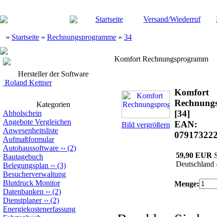
Startseite
Versand/Wiederruf
»
Startseite
»
Rechnungsprogramme
»
34
Komfort Rechnungsprogramm
Hersteller der Software
Roland Kettner
Komfort
Rechnung
Kategorien
[34]
Abholschein
Angebote Vergleichen
EAN:
Bild vergrößern
Anwesenheitsliste
07917322
Aufmaßformular
Autohaussoftware
››
(2)
59,90 EUR
S
Bautagebuch
Deutschland 
Belegungsplan
››
(3)
Besucherverwaltung
Blutdruck Monitor
Menge:
Datenbanken
››
(2)
Dienstplaner
››
(2)
Energiekostenerfassung