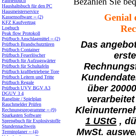
Bezahlen Sie be
Fahrtenbuch
Haushaltsbuch für den PC
Hausmeisterservice
Genial 
Kassensoftware
››
(2)
KFZ Kaufvertrag
Re
Logbuch
Peak flow Protokoll
Prüfbuch Anschlagmittel
››
(2)
Das angebo
Prüfbuch Brandschutztüren
Prüfbuch Container
erste
Prüfbuch Feuerlöscher
Prüfbuch für Aufzugswärter
Rechnungsf
Prüfbuch für Schultafeln
Prüfbuch kraftbetriebene Tore
Kundendate
Prüfbuch Leitern und Tritte
Prüfbuch Regale
über 2000
Prüfbuch UVV BGV A3
DGUV 3 4
verarbeite
Rangliste / Spielplan
Rauchmelder Prüfen
Kleinunterne
Rechnungsprogramme
››
(9)
Sparkasten Software
1 UStG
, dü
Sprengbuch für Explosivstoffe
Stundennachweis
MwSt. auswei
Terminplaner
››
(4)