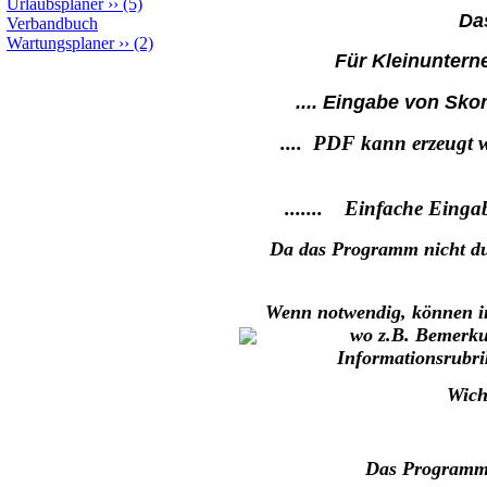
Urlaubsplaner
››
(5)
Da
Verbandbuch
Wartungsplaner
››
(2)
Für Kleinuntern
.... Eingabe von Sk
.... PDF kann erzeugt 
....... Einfache Einga
Da das Programm nicht dur
Wenn notwendig, können in
wo z.B. Bemerku
Informationsrubri
Wich
Das Programm 