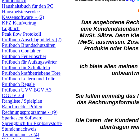
Fahrtenbuch
Haushaltsbuch für den PC
Hausmeisterservice
Kassensoftware
››
(2)
Das angebotene Rechn
KFZ Kaufvertrag
Logbuch
eine Kundendatenbank
Peak flow Protokoll
MwSt. Sätze. Denn Kl
Prüfbuch Anschlagmittel
››
(2)
MwSt. ausweisen. Zusä
Prüfbuch Brandschutztüren
Produkte oder Diens
Prüfbuch Container
Prüfbuch Feuerlöscher
Prüfbuch für Aufzugswärter
Ich biete allen meine
Prüfbuch für Schultafeln
unbeantwo
Prüfbuch kraftbetriebene Tore
Prüfbuch Leitern und Tritte
Prüfbuch Regale
Prüfbuch UVV BGV A3
DGUV 3 4
Sie füllen
einmalig
das M
Rangliste / Spielplan
das Rechnungsformular
Rauchmelder Prüfen
Rechnungsprogramme
››
(9)
Sparkasten Software
Die Daten der Kundend
Sprengbuch für Explosivstoffe
übertragen we
Stundennachweis
Terminplaner
››
(4)