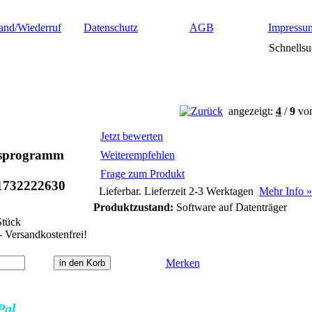
and/Wiederruf
Datenschutz
AGB
Impressu
Schnellsu
angezeigt:
4
/
9
vo
Jetzt bewerten
sprogramm
Weiterempfehlen
Frage zum Produkt
1732222630
Lieferbar. Lieferzeit 2-3 Werktagen
Mehr Info »
Produktzustand:
Software auf Datenträger
tück
- Versandkostenfrei!
Merken
Pal