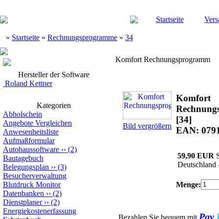
Startseite
Vers
»
Startseite
»
Rechnungsprogramme
»
34
Komfort Rechnungsprogramm
Hersteller der Software
Roland Kettner
Komfort
Kategorien
Rechnung
Abholschein
[34]
Angebote Vergleichen
Bild vergrößern
EAN: 079
Anwesenheitsliste
Aufmaßformular
Autohaussoftware
››
(2)
59,90 EUR
S
Bautagebuch
Deutschland 
Belegungsplan
››
(3)
Besucherverwaltung
Blutdruck Monitor
Menge:
Datenbanken
››
(2)
Dienstplaner
››
(2)
Energiekostenerfassung
Pay
Bezahlen Sie bequem mi
t