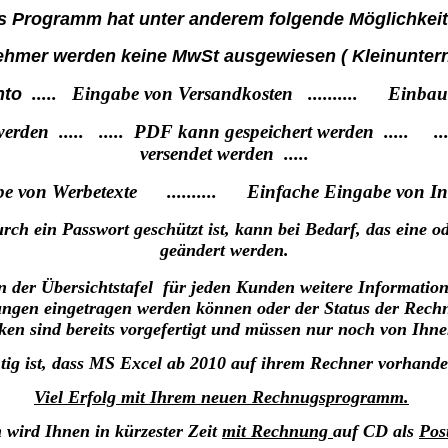
s Programm hat unter anderem folgende Möglichkeit
ehmer werden keine MwSt ausgewiesen ( Kleinunter
..... Eingabe von Versandkosten .......... Einbau
onto
werden ..... ..... PDF kann gespeichert werden ..... .
versendet werden .....
be von Werbetexte .......... Einfache Eingabe von Infor
ch ein Passwort geschützt ist, kann bei Bedarf, das eine od
geändert werden.
 der Übersichtstafel für jeden Kunden weitere Information
ngen eingetragen werden können oder der Status der Rechn
ken sind bereits vorgefertigt und müssen nur noch von Ihn
tig ist, dass MS Excel ab 2010 auf ihrem Rechner vorhanden
Viel Erfolg mit Ihrem neuen Rechnugsprogramm.
wird Ihnen in kürzester Zeit
mit Rechnung
auf CD als
Pos