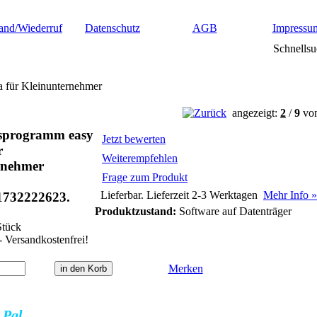
and/Wiederruf
Datenschutz
AGB
Impressu
Schnellsu
 für Kleinunternehmer
angezeigt:
2
/
9
vo
sprogramm easy
Jetzt bewerten
r
Weiterempfehlen
rnehmer
Frage zum Produkt
Lieferbar. Lieferzeit 2-3 Werktagen
Mehr Info »
1732222623.
Produktzustand:
Software auf Datenträger
tück
- Versandkostenfrei!
Merken
y
Pal