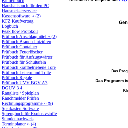
Fahrtenbuch
Haushaltsbuch für den PC
Hausmeisterservice
Kassensoftware
››
(2)
KFZ Kaufvertrag
Gen
Logbuch
Peak flow Protokoll
Prüfbuch Anschlagmittel
››
(2)
Prüfbuch Brandschutztüren
Prüfbuch Container
Prüfbuch Feuerlöscher
Prüfbuch für Aufzugswärter
Prüfbuch für Schultafeln
Prüfbuch kraftbetriebene Tore
Das Prog
Prüfbuch Leitern und Tritte
Prüfbuch Regale
Das Programm ist
Prüfbuch UVV BGV A3
DGUV 3 4
Kle
Rangliste / Spielplan
Rauchmelder Prüfen
Rechnungsprogramme
››
(9)
Sparkasten Software
Sprengbuch für Explosivstoffe
Stundennachweis
Terminplaner
››
(4)