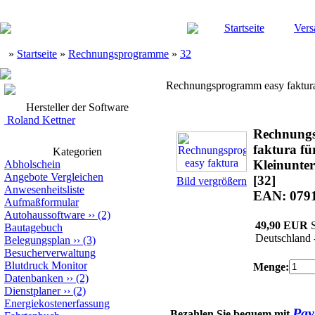
Startseite
Vers
»
Startseite
»
Rechnungsprogramme
»
32
Rechnungsprogramm easy faktura
Hersteller der Software
Roland Kettner
Rechnung
faktura fü
Kategorien
Kleinunte
Abholschein
Angebote Vergleichen
[32]
Bild vergrößern
Anwesenheitsliste
EAN: 079
Aufmaßformular
Autohaussoftware
››
(2)
49,90 EUR
S
Bautagebuch
Deutschland 
Belegungsplan
››
(3)
Besucherverwaltung
Blutdruck Monitor
Menge:
Datenbanken
››
(2)
Dienstplaner
››
(2)
Energiekostenerfassung
Pa
Bezahlen Sie bequem mi
t