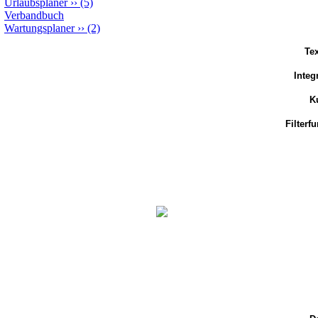
Urlaubsplaner
››
(5)
Verbandbuch
Wartungsplaner
››
(2)
Te
Integ
K
Filterf