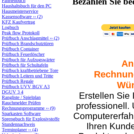
Bezahlen Sie b
Fahrtenbuch
Haushaltsbuch für den PC
Hausmeisterservice
Kassensoftware
››
(2)
KFZ Kaufvertrag
Logbuch
Peak flow Protokoll
Prüfbuch Anschlagmittel
››
(2)
Prüfbuch Brandschutztüren
Prüfbuch Container
Prüfbuch Feuerlöscher
Prüfbuch für Aufzugswärter
An
Prüfbuch für Schultafeln
Prüfbuch kraftbetriebene Tore
Rechnun
Prüfbuch Leitern und Tritte
Prüfbuch Regale
Wün
Prüfbuch UVV BGV A3
DGUV 3 4
Erstellen Sie
Rangliste / Spielplan
Rauchmelder Prüfen
professionell.
Rechnungsprogramme
››
(9)
Sparkasten Software
Computererfah
Sprengbuch für Explosivstoffe
Ihren Kunde
Stundennachweis
Terminplaner
››
(4)