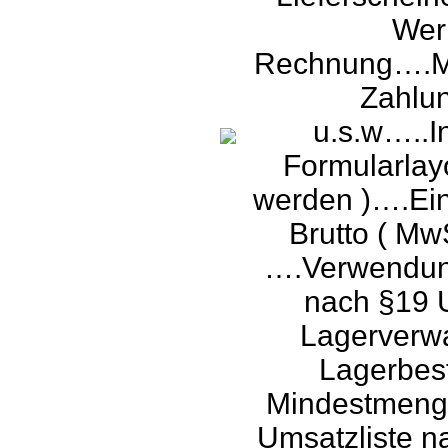
Wer
Rechnung….Mög
Zahlun
u.s.w…..I
Formularlay
werden )….Ein
Brutto ( Mw
….Verwendung
nach §19 
Lagerverwa
Lagerbes
Mindestmenge
Umsatzliste n