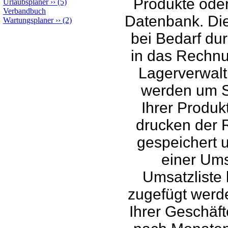
Produkte oder
Urlaubsplaner
››
(5)
Verbandbuch
Datenbank. Die
Wartungsplaner
››
(2)
bei Bedarf du
in das Rechnu
Lagerverwalt
werden um S
Ihrer Produk
drucken der 
gespeichert 
einer Ums
Umsatzliste
zugefügt werde
Ihrer Geschäft