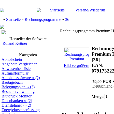
Startseite
Versand/Wiederruf
»
Startseite
»
Rechnungsprogramme
»
36
Rechnungsprogramm Premium Hi
Hersteller der Software
Roland Kettner
Rechnung
Premium H
Kategorien
[36]
Abholschein
Angebote Vergleichen
EAN:
Bild vergrößern
Anwesenheitsliste
07917322
Aufmaßformular
Autohaussoftware
››
(2)
79,90 EUR
S
Bautagebuch
Deutschland 
Belegungsplan
››
(3)
Besucherverwaltung
Blutdruck Monitor
Menge:
Datenbanken
››
(2)
Dienstplaner
››
(2)
Energiekostenerfassung