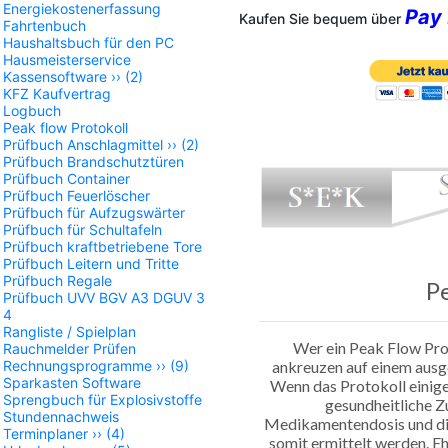
Energiekostenerfassung
Pay
Kaufen Sie bequem über
Fahrtenbuch
Haushaltsbuch für den PC
Hausmeisterservice
Kassensoftware
››
(2)
KFZ Kaufvertrag
Logbuch
Peak flow Protokoll
Prüfbuch Anschlagmittel
››
(2)
Prüfbuch Brandschutztüren
Prüfbuch Container
Prüfbuch Feuerlöscher
Prüfbuch für Aufzugswärter
Prüfbuch für Schultafeln
Prüfbuch kraftbetriebene Tore
Prüfbuch Leitern und Tritte
Prüfbuch Regale
Pe
Prüfbuch UVV BGV A3 DGUV 3
4
Rangliste / Spielplan
Wer ein Peak Flow Prot
Rauchmelder Prüfen
ankreuzen auf einem ausge
Rechnungsprogramme
››
(9)
Sparkasten Software
Wenn das Protokoll einige
Sprengbuch für Explosivstoffe
gesundheitliche Z
Stundennachweis
Medikamentendosis und di
Terminplaner
››
(4)
somit ermittelt werden. Ehr