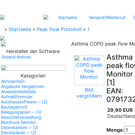
Startseite
Versand/Wiederruf
»
Startseite
»
Peak flow Protokoll
»
1
Asthma COPD peak flow Mo
Hersteller der Software
Asthma
Roland Kettner
peak fl
Monitor
Kategorien
[1]
Abholschein
Angebote Vergleichen
EAN:
Bild
Anwesenheitsliste
vergrößern
Aufmaßformular
079173
Autohaussoftware
››
(2)
Bautagebuch
29,90 EUR
Belegungsplan
››
(3)
Deutschland
Besucherverwaltung
Blutdruck Monitor
Datenbanken
››
(2)
Menge:
Dienstplaner
››
(2)