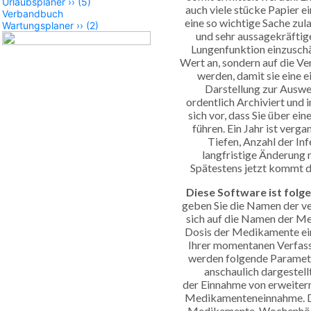
Urlaubsplaner
››
(5)
auch viele stücke Papier e
Verbandbuch
eine so wichtige Sache zula
Wartungsplaner
››
(2)
und sehr aussagekräfti
Lungenfunktion einzusch
Wert an, sondern auf die Ve
werden, damit sie eine 
Darstellung zur Auswer
ordentlich Archiviert und i
sich vor, dass Sie über ein
führen. Ein Jahr ist ver
Tiefen, Anzahl der Inf
langfristige Änderung 
Spätestens jetzt kommt di
Diese Software ist fol
geben Sie die Namen der ve
sich auf die Namen der Me
Dosis der Medikamente ei
Ihrer momentanen Verfass
werden folgende Paramete
anschaulich dargestel
der Einnahme von erweiter
Medikamenteneinnahme. D
Medikamente. Wochenhöch