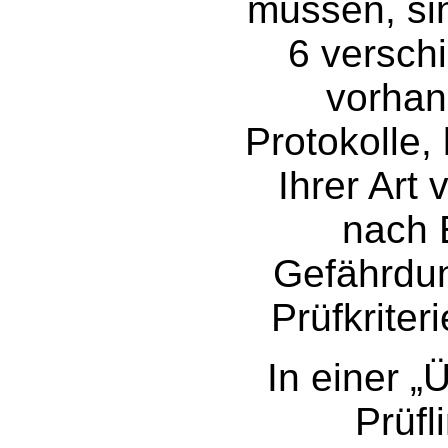
müssen, si
6 versch
vorhan
Protokolle,
Ihrer Art
nach 
Gefährdun
Prüfkrite
In einer „
Prüfl