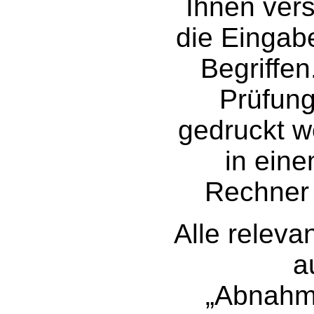
Ihnen vers
die Eingab
Begriffe
Prüfung
gedruckt w
in ein
Rechner 
Alle relev
a
„Abnahme