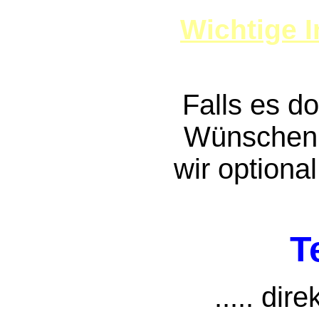
Wichtige I
Falls es d
Wünschen 
wir optiona
T
..... dir