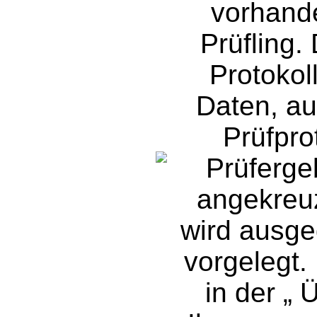
vorhand
Prüfling.
Protokol
Daten, au
Prüfpro
Prüferge
angekreuz
wird ausge
vorgelegt.
in der „ 