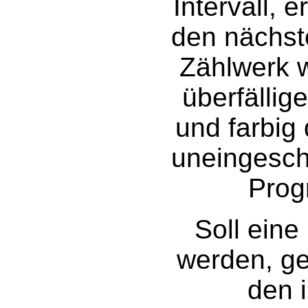
Intervall,
den nächst
Zählwerk w
überfällig
und farbig 
uneingeschr
Prog
Soll eine
werden, ge
den i