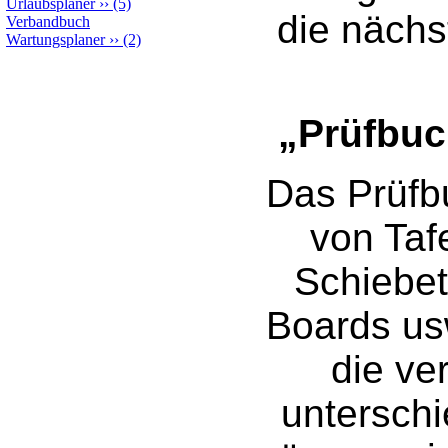
Urlaubsplaner
››
(5)
die nächst
Verbandbuch
Wartungsplaner
››
(2)
„Prüfbuc
Das Prüfbu
von Tafe
Schiebet
Boards us
die ve
unterschi