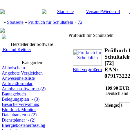
Startseite
Versand/Wiederruf
»
Startseite
»
Prüfbuch für Schultafeln
»
72
Prüfbuch für Schultafeln
Hersteller der Software
Roland Kettner
Prüfbuch 
Schultafel
Kategorien
[72]
Abholschein
EAN:
Bild vergrößern
Angebote Vergleichen
07917322
Anwesenheitsliste
Aufmaßformular
199,90 EUR
Autohaussoftware
››
(2)
Deutschland 
Bautagebuch
Belegungsplan
››
(3)
Besucherverwaltung
Menge:
Blutdruck Monitor
Datenbanken
››
(2)
Dienstplaner
››
(2)
Energiekostenerfassung