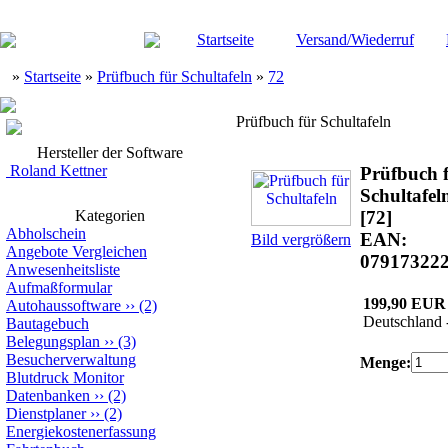
Startseite
Versand/Wiederruf
»
Startseite
»
Prüfbuch für Schultafeln
»
72
Prüfbuch für Schultafeln
Hersteller der Software
Roland Kettner
Prüfbuch 
Schultafel
Kategorien
[72]
Abholschein
EAN:
Bild vergrößern
Angebote Vergleichen
07917322
Anwesenheitsliste
Aufmaßformular
199,90 EUR
Autohaussoftware
››
(2)
Deutschland 
Bautagebuch
Belegungsplan
››
(3)
Besucherverwaltung
Menge:
Blutdruck Monitor
Datenbanken
››
(2)
Dienstplaner
››
(2)
Energiekostenerfassung