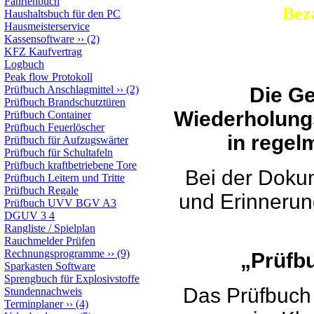
Fahrtenbuch
Bezahlen S
Haushaltsbuch für den PC
Hausmeisterservice
Kassensoftware
››
(2)
KFZ Kaufvertrag
Logbuch
Peak flow Protokoll
Prüfbuch Anschlagmittel
››
(2)
Die Ge
Prüfbuch Brandschutztüren
Wiederholung
Prüfbuch Container
Prüfbuch Feuerlöscher
in regel
Prüfbuch für Aufzugswärter
Prüfbuch für Schultafeln
Prüfbuch kraftbetriebene Tore
Bei der Doku
Prüfbuch Leitern und Tritte
Prüfbuch Regale
und Erinnerung
Prüfbuch UVV BGV A3
DGUV 3 4
Rangliste / Spielplan
Rauchmelder Prüfen
Rechnungsprogramme
››
(9)
„Prüfbu
Sparkasten Software
Sprengbuch für Explosivstoffe
Das Prüfbuch 
Stundennachweis
Terminplaner
››
(4)