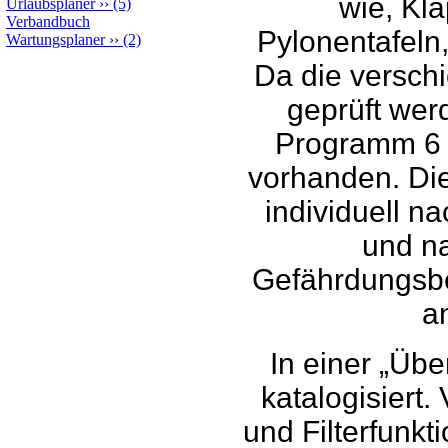
wie, Kla
Urlaubsplaner
››
(5)
Verbandbuch
Pylonentafeln
Wartungsplaner
››
(2)
Da die verschi
geprüft wer
Programm 6 
vorhanden. Die
individuell na
und n
Gefährdungsbeu
a
In einer „Übe
katalogisiert
und Filterfunkt