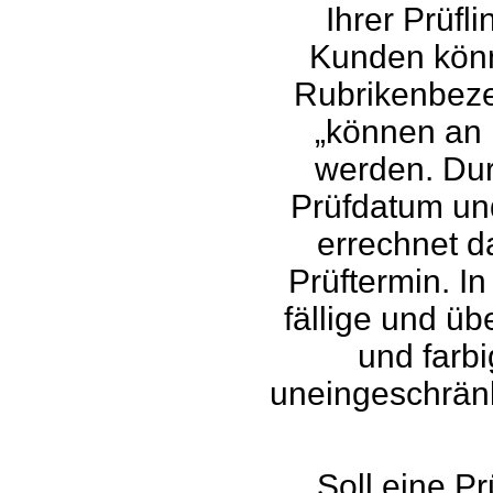
Ihrer Prüfl
Kunden könn
Rubrikenbeze
„können an 
werden. Dur
Prüfdatum un
errechnet 
Prüftermin. I
fällige und üb
und farbi
uneingeschränk
Soll eine P