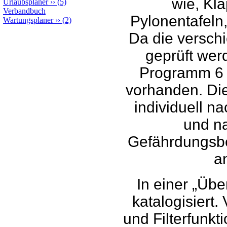
wie, Kla
Urlaubsplaner
››
(5)
Verbandbuch
Pylonentafeln
Wartungsplaner
››
(2)
Da die verschi
geprüft wer
Programm 6 
vorhanden. Die
individuell na
und n
Gefährdungsbeu
a
In einer „Übe
katalogisiert
und Filterfunkt