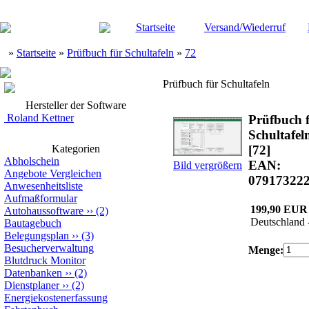
Startseite
Versand/Wiederruf
»
Startseite
»
Prüfbuch für Schultafeln
»
72
Prüfbuch für Schultafeln
Hersteller der Software
Roland Kettner
Prüfbuch 
Schultafel
Kategorien
[72]
Abholschein
EAN:
Bild vergrößern
Angebote Vergleichen
07917322
Anwesenheitsliste
Aufmaßformular
199,90 EUR
Autohaussoftware
››
(2)
Deutschland 
Bautagebuch
Belegungsplan
››
(3)
Besucherverwaltung
Menge:
Blutdruck Monitor
Datenbanken
››
(2)
Dienstplaner
››
(2)
Energiekostenerfassung