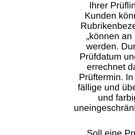
Ihrer Prüfl
Kunden könn
Rubrikenbeze
„können an 
werden. Dur
Prüfdatum un
errechnet 
Prüftermin. I
fällige und üb
und farbi
uneingeschränk
Soll eine P