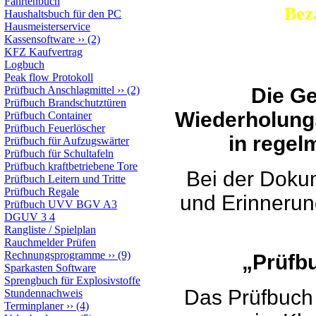
Fahrtenbuch
Bezahlen S
Haushaltsbuch für den PC
Hausmeisterservice
Kassensoftware
››
(2)
KFZ Kaufvertrag
Logbuch
Peak flow Protokoll
Prüfbuch Anschlagmittel
››
(2)
Die Ge
Prüfbuch Brandschutztüren
Wiederholung
Prüfbuch Container
Prüfbuch Feuerlöscher
in regel
Prüfbuch für Aufzugswärter
Prüfbuch für Schultafeln
Prüfbuch kraftbetriebene Tore
Bei der Doku
Prüfbuch Leitern und Tritte
Prüfbuch Regale
und Erinnerung
Prüfbuch UVV BGV A3
DGUV 3 4
Rangliste / Spielplan
Rauchmelder Prüfen
Rechnungsprogramme
››
(9)
„Prüfbu
Sparkasten Software
Sprengbuch für Explosivstoffe
Das Prüfbuch 
Stundennachweis
Terminplaner
››
(4)