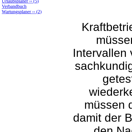
Urlaubsplaner
››
(5)
Verbandbuch
Wartungsplaner
››
(2)
Kraftbetr
müssen
Intervalle
sachkundig
getes
wiederk
müssen d
damit der B
den Na