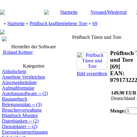
Startseite
Versand/Wiederruf
»
Startseite
»
Prüfbuch kraftbetriebene Tore
»
69
Prüfbuch Türen und Tore
Hersteller der Software
Roland Kettner
Prüfbuch 
und Tore
Kategorien
[69]
Abholschein
EAN:
Bild vergrößern
Angebote Vergleichen
07917322
Anwesenheitsliste
Aufmaßformular
149,90 EUR
Autohaussoftware
››
(2)
Deutschland 
Bautagebuch
Belegungsplan
››
(3)
Besucherverwaltung
Menge:
Blutdruck Monitor
Datenbanken
››
(2)
Dienstplaner
››
(2)
Energiekostenerfassung