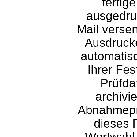
fertig
ausgedru
Mail verse
Ausdrucke
automatis
Ihrer Fes
Prüfda
archivie
Abnahmepro
dieses P
Wortwahl 