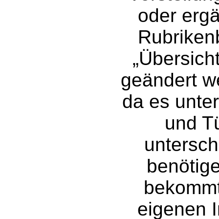
oder erg
Rubriken
„Übersich
geändert w
da es unte
und Tü
unterschi
benötige
bekommt 
eigenen I