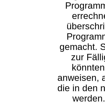
Programm
errechne
überschr
Programm
gemacht. S
zur Fäll
könnte
anweisen, a
die in den 
werden