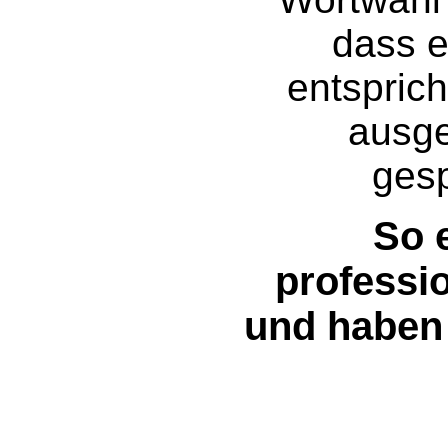
dass 
entsprich
ausge
gesp
So e
professio
und haben 