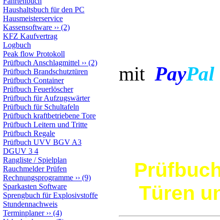
Fahrtenbuch
Haushaltsbuch für den PC
Hausmeisterservice
Kassensoftware
››
(2)
KFZ Kaufvertrag
Bezahl
Logbuch
Peak flow Protokoll
Prüfbuch Anschlagmittel
››
(2)
Pay
Pal
mit
Prüfbuch Brandschutztüren
Prüfbuch Container
Prüfbuch Feuerlöscher
Prüfbuch für Aufzugswärter
Prüfbuch für Schultafeln
Prüfbuch kraftbetriebene Tore
Prüfbuch Leitern und Tritte
Prüfbuch Regale
Prüfbuch UVV BGV A3
DGUV 3 4
Rangliste / Spielplan
Prüfbuch
Rauchmelder Prüfen
Rechnungsprogramme
››
(9)
Türen u
Sparkasten Software
Sprengbuch für Explosivstoffe
Stundennachweis
Terminplaner
››
(4)