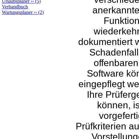
Urlaubsplaner
››
(5)
Verbandbuch
anerkannte
Wartungsplaner
››
(2)
Funktion
wiederkeh
dokumentiert w
Schadenfal
offenbaren
Software kön
eingepflegt we
Ihre Prüfer
können, i
vorgeferti
Prüfkriterien a
Vorstellung