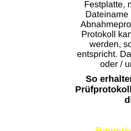
Festplatte, 
Dateiname ar
Abnahmeproto
Protokoll ka
werden, s
entspricht. D
oder / 
So erhalte
Prüfprotokol
d
Bemerke