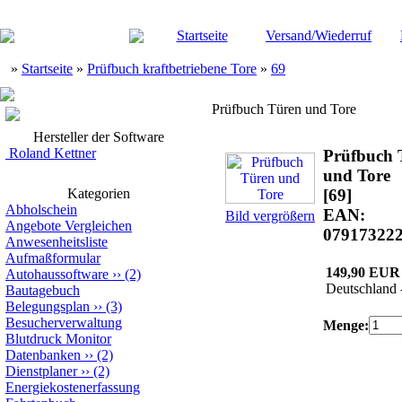
Startseite
Versand/Wiederruf
»
Startseite
»
Prüfbuch kraftbetriebene Tore
»
69
Prüfbuch Türen und Tore
Hersteller der Software
Roland Kettner
Prüfbuch 
und Tore
Kategorien
[69]
Abholschein
EAN:
Bild vergrößern
Angebote Vergleichen
07917322
Anwesenheitsliste
Aufmaßformular
149,90 EUR
Autohaussoftware
››
(2)
Deutschland 
Bautagebuch
Belegungsplan
››
(3)
Besucherverwaltung
Menge:
Blutdruck Monitor
Datenbanken
››
(2)
Dienstplaner
››
(2)
Energiekostenerfassung