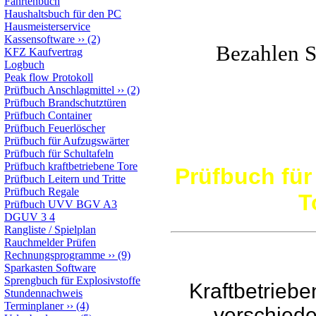
Fahrtenbuch
Haushaltsbuch für den PC
Hausmeisterservice
Kassensoftware
››
(2)
Bezahlen Si
KFZ Kaufvertrag
Logbuch
Peak flow Protokoll
Prüfbuch Anschlagmittel
››
(2)
Prüfbuch Brandschutztüren
Prüfbuch Container
Prüfbuch Feuerlöscher
Prüfbuch für Aufzugswärter
Prüfbuch für Schultafeln
Prüfbuch kraftbetriebene Tore
Prüfbuch für
Prüfbuch Leitern und Tritte
Prüfbuch Regale
T
Prüfbuch UVV BGV A3
DGUV 3 4
Rangliste / Spielplan
Rauchmelder Prüfen
Rechnungsprogramme
››
(9)
Sparkasten Software
Sprengbuch für Explosivstoffe
Kraftbetrieb
Stundennachweis
Terminplaner
››
(4)
verschiede