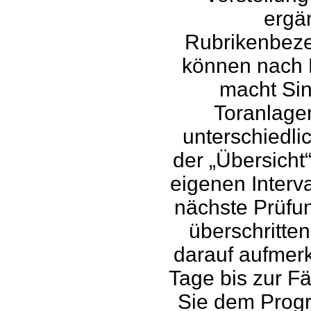
ergä
Rubrikenbeze
können nach 
macht Sin
Toranlagen
unterschiedlic
der „Übersicht
eigenen Interv
nächste Prüfun
überschritte
darauf aufmer
Tage bis zur Fä
Sie dem Progr