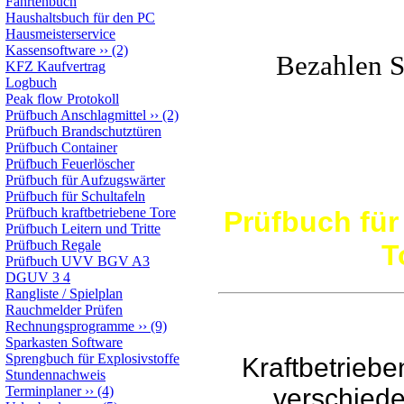
Fahrtenbuch
Haushaltsbuch für den PC
Hausmeisterservice
Kassensoftware
››
(2)
Bezahlen Si
KFZ Kaufvertrag
Logbuch
Peak flow Protokoll
Prüfbuch Anschlagmittel
››
(2)
Prüfbuch Brandschutztüren
Prüfbuch Container
Prüfbuch Feuerlöscher
Prüfbuch für Aufzugswärter
Prüfbuch für Schultafeln
Prüfbuch kraftbetriebene Tore
Prüfbuch für
Prüfbuch Leitern und Tritte
Prüfbuch Regale
T
Prüfbuch UVV BGV A3
DGUV 3 4
Rangliste / Spielplan
Rauchmelder Prüfen
Rechnungsprogramme
››
(9)
Sparkasten Software
Sprengbuch für Explosivstoffe
Kraftbetrieb
Stundennachweis
verschiede
Terminplaner
››
(4)