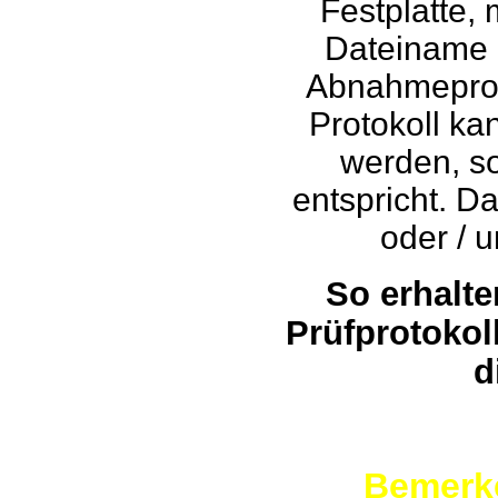
Festplatte, 
Dateiname ar
Abnahmeproto
Protokoll ka
werden, s
entspricht. D
oder / 
So erhalte
Prüfprotokol
d
Bemerke