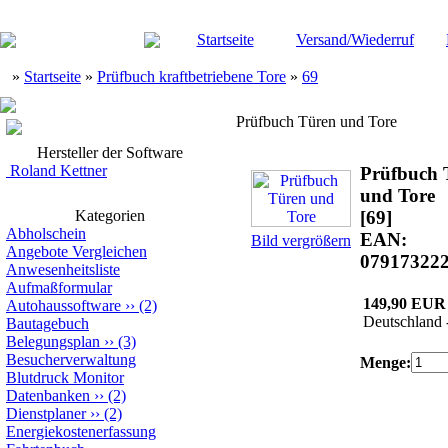
Startseite
Versand/Wiederruf
»
Startseite
»
Prüfbuch kraftbetriebene Tore
»
69
Prüfbuch Türen und Tore
Hersteller der Software
Roland Kettner
Prüfbuch 
und Tore
Kategorien
[69]
Abholschein
EAN:
Bild vergrößern
Angebote Vergleichen
07917322
Anwesenheitsliste
Aufmaßformular
149,90 EUR
Autohaussoftware
››
(2)
Deutschland 
Bautagebuch
Belegungsplan
››
(3)
Besucherverwaltung
Menge:
Blutdruck Monitor
Datenbanken
››
(2)
Dienstplaner
››
(2)
Energiekostenerfassung