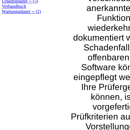
Urlaubsplaner
››
(5)
anerkannte
Verbandbuch
Wartungsplaner
››
(2)
Funktion
wiederkeh
dokumentiert w
Schadenfal
offenbaren
Software kön
eingepflegt we
Ihre Prüfer
können, i
vorgeferti
Prüfkriterien a
Vorstellung