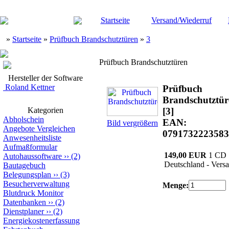
Startseite
Versand/Wiederruf
»
Startseite
»
Prüfbuch Brandschutztüren
»
3
Prüfbuch Brandschutztüren
Hersteller der Software
Roland Kettner
Prüfbuch
Brandschutztür
Kategorien
[3]
Abholschein
EAN:
Bild vergrößern
Angebote Vergleichen
0791732223583
Anwesenheitsliste
Aufmaßformular
149,00 EUR
1 CD
Autohaussoftware
››
(2)
Deutschland - Versa
Bautagebuch
Belegungsplan
››
(3)
Besucherverwaltung
Menge:
Blutdruck Monitor
Datenbanken
››
(2)
Dienstplaner
››
(2)
Energiekostenerfassung