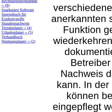
Rechnungsprogramme
verschiedene
››
(9)
Sparkasten Software
Sprengbuch für
anerkannten 
Explosivstoffe
Stundennachweis
Funktion g
Terminplaner
››
(4)
Urlaubsplaner
››
(5)
Verbandbuch
wiederkehre
Wartungsplaner
››
(2)
dokumentie
Betreiber
Nachweis d
kann. In de
können bel
eingepflegt w