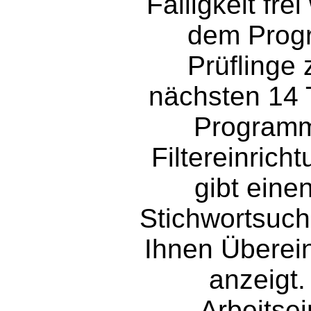
Fälligkeit fr
dem Progr
Prüflinge 
nächsten 14 
Programm
Filtereinric
gibt einen
Stichwortsuch
Ihnen Überei
anzeigt.
Arbeitsei