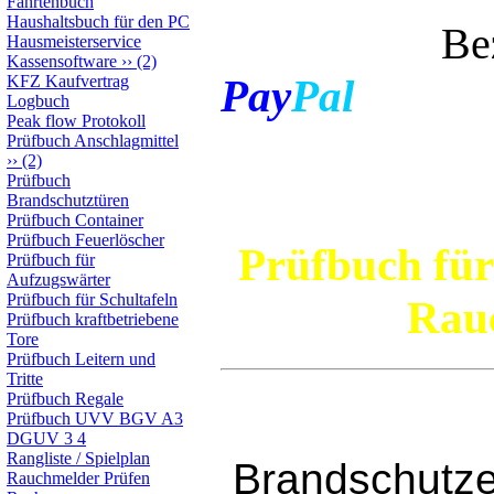
Fahrtenbuch
Haushaltsbuch für den PC
Bezahlen 
Hausmeisterservice
Kassensoftware
››
(2)
Pay
Pal
KFZ Kaufvertrag
Logbuch
Peak flow Protokoll
Prüfbuch Anschlagmittel
››
(2)
Prüfbuch
Brandschutztüren
Prüfbuch Container
Prüfbuch Feuerlöscher
Prüfbuch für
Prüfbuch für
Aufzugswärter
Prüfbuch für Schultafeln
Rauc
Prüfbuch kraftbetriebene
Tore
Prüfbuch Leitern und
Tritte
Prüfbuch Regale
Prüfbuch UVV BGV A3
DGUV 3 4
Rangliste / Spielplan
Brandschutze
Rauchmelder Prüfen