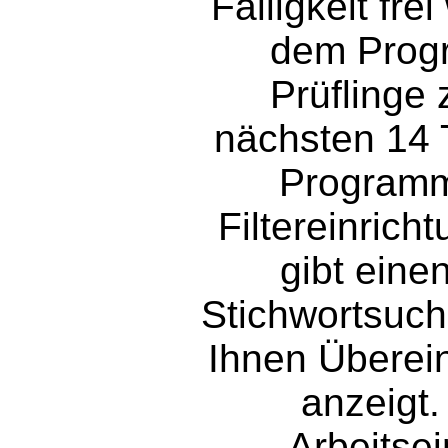
Fälligkeit fr
dem Progr
Prüflinge 
nächsten 14 
Programm
Filtereinric
gibt einen
Stichwortsuch
Ihnen Überei
anzeigt.
Arbeitsei