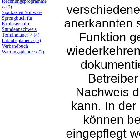
Rechnungsprogramme
verschiedene
››
(9)
Sparkasten Software
Sprengbuch für
anerkannten 
Explosivstoffe
Stundennachweis
Funktion g
Terminplaner
››
(4)
Urlaubsplaner
››
(5)
Verbandbuch
wiederkehre
Wartungsplaner
››
(2)
dokumentie
Betreiber
Nachweis d
kann. In de
können bel
eingepflegt w