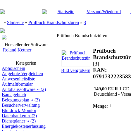
Startseite
Versand/Wiederruf
»
Startseite
»
Prüfbuch Brandschutztüren
»
3
Prüfbuch Brandschutztüren
Hersteller der Software
Roland Kettner
Prüfbuch
Brandschutztür
Kategorien
[3]
Abholschein
EAN:
Bild vergrößern
Angebote Vergleichen
0791732223583
Anwesenheitsliste
Aufmaßformular
149,00 EUR
1 CD
Autohaussoftware
››
(2)
Deutschland - Versa
Bautagebuch
Belegungsplan
››
(3)
Besucherverwaltung
Menge:
Blutdruck Monitor
Datenbanken
››
(2)
Dienstplaner
››
(2)
Energiekostenerfassung