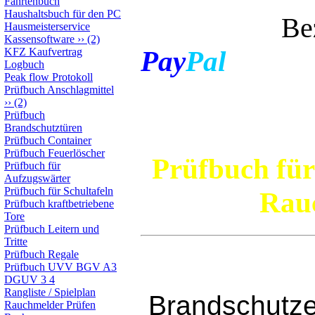
Fahrtenbuch
Haushaltsbuch für den PC
Bezahlen 
Hausmeisterservice
Kassensoftware
››
(2)
Pay
Pal
KFZ Kaufvertrag
Logbuch
Peak flow Protokoll
Prüfbuch Anschlagmittel
››
(2)
Prüfbuch
Brandschutztüren
Prüfbuch Container
Prüfbuch Feuerlöscher
Prüfbuch für
Prüfbuch für
Aufzugswärter
Prüfbuch für Schultafeln
Rauc
Prüfbuch kraftbetriebene
Tore
Prüfbuch Leitern und
Tritte
Prüfbuch Regale
Prüfbuch UVV BGV A3
DGUV 3 4
Rangliste / Spielplan
Brandschutze
Rauchmelder Prüfen