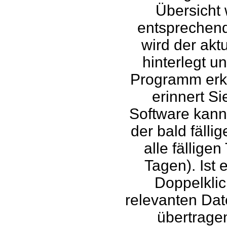
Übersicht 
entsprechend
wird der akt
hinterlegt u
Programm erke
erinnert Si
Software kann
der bald fälli
alle fällige
Tagen). Ist e
Doppelklic
relevanten Dat
übertragen