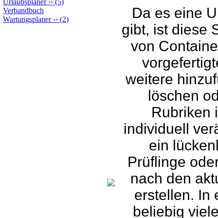
Urlaubsplaner
››
(5)
Da es eine U
Verbandbuch
Wartungsplaner
››
(2)
gibt, ist diese 
von Containe
vorgefertig
weitere hinzu
löschen o
Rubriken i
individuell ve
ein lückenl
Prüflinge ode
nach den akt
erstellen. In
beliebig viel