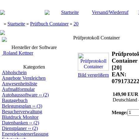
Startseite
Versand/Wiederruf
»
Startseite
»
Prüfbuch Container
»
20
Prüfprotokoll Container
Hersteller der Software
Roland Kettner
Prüfprotok
Container
Kategorien
[20]
Abholschein
EAN:
Bild vergrößern
Angebote Vergleichen
07917322
Anwesenheitsliste
Aufmaßformular
149,90 EUR
Autohaussoftware
››
(2)
Deutschland 
Bautagebuch
Belegungsplan
››
(3)
Besucherverwaltung
Menge:
Blutdruck Monitor
Datenbanken
››
(2)
Dienstplaner
››
(2)
Energiekostenerfassung