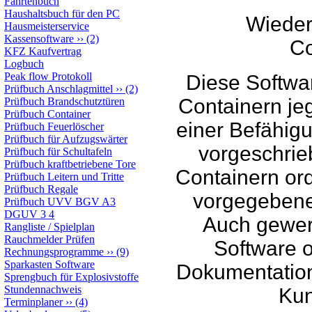
Fahrtenbuch
Haushaltsbuch für den PC
Wieder
Hausmeisterservice
Kassensoftware
››
(2)
Co
KFZ Kaufvertrag
Logbuch
Peak flow Protokoll
Diese Softwar
Prüfbuch Anschlagmittel
››
(2)
Containern jegl
Prüfbuch Brandschutztüren
Prüfbuch Container
einer Befähigu
Prüfbuch Feuerlöscher
Prüfbuch für Aufzugswärter
vorgeschrie
Prüfbuch für Schultafeln
Prüfbuch kraftbetriebene Tore
Containern or
Prüfbuch Leitern und Tritte
Prüfbuch Regale
vorgegebene 
Prüfbuch UVV BGV A3
DGUV 3 4
Auch gewer
Rangliste / Spielplan
Rauchmelder Prüfen
Software o
Rechnungsprogramme
››
(9)
Sparkasten Software
Dokumentation
Sprengbuch für Explosivstoffe
Stundennachweis
Kun
Terminplaner
››
(4)