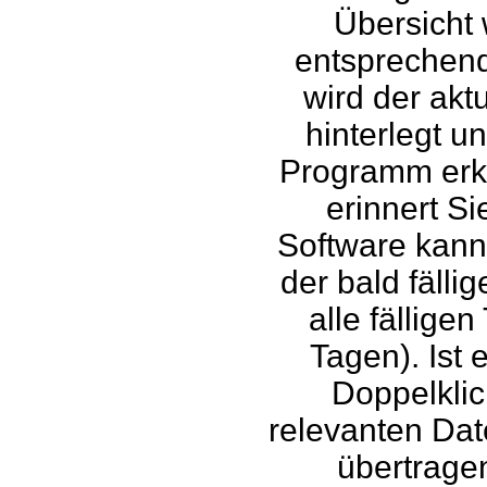
Übersicht 
entsprechend
wird der akt
hinterlegt u
Programm erke
erinnert Si
Software kann
der bald fälli
alle fällige
Tagen). Ist e
Doppelklic
relevanten Dat
übertragen