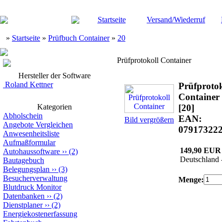
Startseite
Versand/Wiederruf
»
Startseite
»
Prüfbuch Container
»
20
Prüfprotokoll Container
Hersteller der Software
Roland Kettner
Prüfprotok
Container
Kategorien
[20]
Abholschein
EAN:
Bild vergrößern
Angebote Vergleichen
07917322
Anwesenheitsliste
Aufmaßformular
149,90 EUR
Autohaussoftware
››
(2)
Deutschland 
Bautagebuch
Belegungsplan
››
(3)
Besucherverwaltung
Menge:
Blutdruck Monitor
Datenbanken
››
(2)
Dienstplaner
››
(2)
Energiekostenerfassung