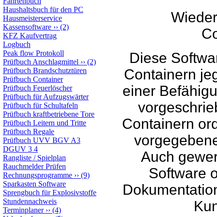
Fahrtenbuch
Haushaltsbuch für den PC
Wieder
Hausmeisterservice
Kassensoftware
››
(2)
Co
KFZ Kaufvertrag
Logbuch
Peak flow Protokoll
Diese Softwar
Prüfbuch Anschlagmittel
››
(2)
Prüfbuch Brandschutztüren
Containern jegl
Prüfbuch Container
einer Befähigu
Prüfbuch Feuerlöscher
Prüfbuch für Aufzugswärter
vorgeschrie
Prüfbuch für Schultafeln
Prüfbuch kraftbetriebene Tore
Containern or
Prüfbuch Leitern und Tritte
Prüfbuch Regale
vorgegebene 
Prüfbuch UVV BGV A3
DGUV 3 4
Auch gewer
Rangliste / Spielplan
Rauchmelder Prüfen
Software o
Rechnungsprogramme
››
(9)
Sparkasten Software
Dokumentation
Sprengbuch für Explosivstoffe
Stundennachweis
Kun
Terminplaner
››
(4)