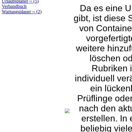
Urlaubsplaner
››
(5)
Da es eine U
Verbandbuch
Wartungsplaner
››
(2)
gibt, ist diese 
von Containe
vorgefertig
weitere hinzu
löschen o
Rubriken i
individuell ve
ein lückenl
Prüflinge ode
nach den akt
erstellen. In
beliebig viel