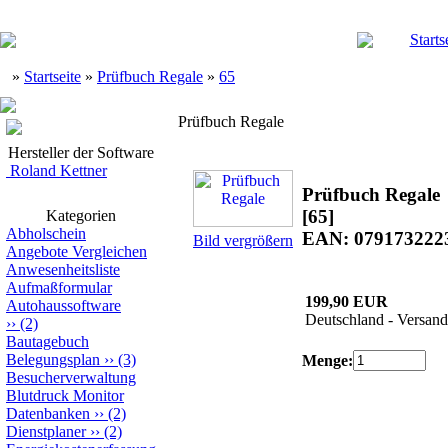
Starts
»
Startseite
»
Prüfbuch Regale
»
65
Prüfbuch Regale
Hersteller der Software
Roland Kettner
Prüfbuch Regale
[65]
Kategorien
Abholschein
EAN: 079173222
Bild vergrößern
Angebote Vergleichen
Anwesenheitsliste
Aufmaßformular
199,90 EUR
Autohaussoftware
Deutschland - Versand
››
(2)
Bautagebuch
Belegungsplan
››
(3)
Menge:
Besucherverwaltung
Blutdruck Monitor
Datenbanken
››
(2)
Dienstplaner
››
(2)