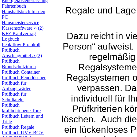
Energiekostenerfassung
Fahrtenbuch
Regale und Lager
Haushaltsbuch für den
PC
Hausmeisterservice
Kassensoftware
››
(2)
KFZ Kaufvertrag
Dazu reicht in vi
Logbuch
Person“ aufweist.
Peak flow Protokoll
Prüfbuch
regelmäßig
Anschlagmittel
››
(2)
Prüfbuch
Regalsystemen
Brandschutztüren
Prüfbuch Container
Regalsystemen or
Prüfbuch Feuerlöscher
Prüfbuch für
verpassen. Da
Aufzugswärter
Prüfbuch für
individuell für 
Schultafeln
Prüfbuch
Prüfkriterien k
kraftbetriebene Tore
Prüfbuch Leitern und
löschen. Auch die
Tritte
Prüfbuch Regale
ein lückenloses P
Prüfbuch UVV BGV