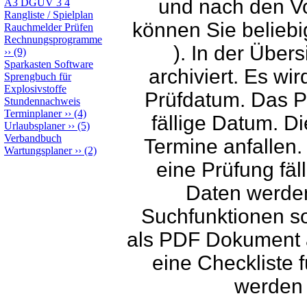
und nach den Vo
A3 DGUV 3 4
Rangliste / Spielplan
können Sie beliebig
Rauchmelder Prüfen
Rechnungsprogramme
). In der Über
››
(9)
Sparkasten Software
archiviert. Es wir
Sprengbuch für
Explosivstoffe
Prüfdatum. Das P
Stundennachweis
Terminplaner
››
(4)
fällige Datum. D
Urlaubsplaner
››
(5)
Verbandbuch
Termine anfallen. 
Wartungsplaner
››
(2)
eine Prüfung fäll
Daten werden
Suchfunktionen so
als PDF Dokument a
eine Checkliste 
werden 