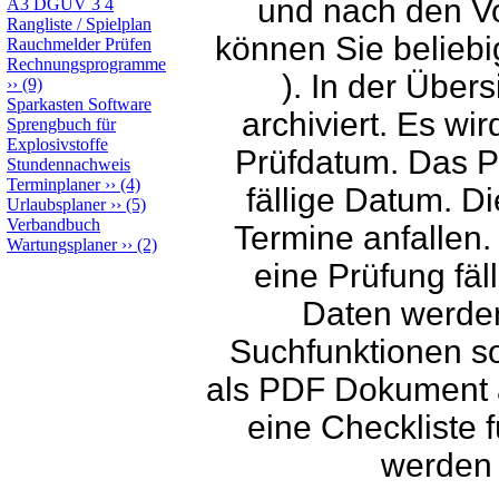
und nach den Vo
A3 DGUV 3 4
Rangliste / Spielplan
können Sie beliebig
Rauchmelder Prüfen
Rechnungsprogramme
). In der Über
››
(9)
Sparkasten Software
archiviert. Es wir
Sprengbuch für
Explosivstoffe
Prüfdatum. Das P
Stundennachweis
Terminplaner
››
(4)
fällige Datum. D
Urlaubsplaner
››
(5)
Verbandbuch
Termine anfallen. 
Wartungsplaner
››
(2)
eine Prüfung fäll
Daten werden
Suchfunktionen so
als PDF Dokument a
eine Checkliste 
werden 