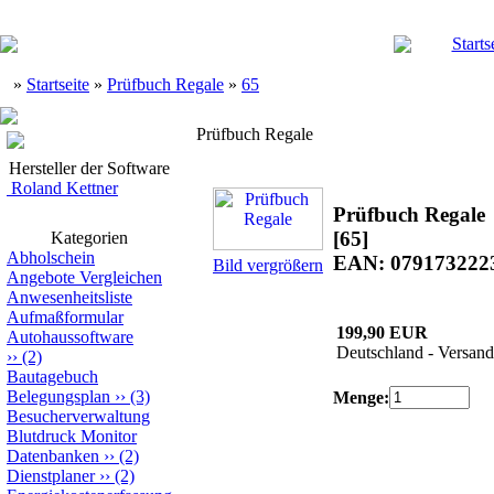
Starts
»
Startseite
»
Prüfbuch Regale
»
65
Prüfbuch Regale
Hersteller der Software
Roland Kettner
Prüfbuch Regale
[65]
Kategorien
Abholschein
EAN: 079173222
Bild vergrößern
Angebote Vergleichen
Anwesenheitsliste
Aufmaßformular
199,90 EUR
Autohaussoftware
Deutschland - Versand
››
(2)
Bautagebuch
Belegungsplan
››
(3)
Menge:
Besucherverwaltung
Blutdruck Monitor
Datenbanken
››
(2)
Dienstplaner
››
(2)