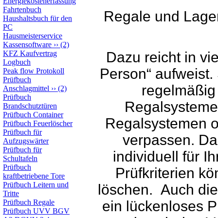
Energiekostenerfassung
Fahrtenbuch
Regale und Lager
Haushaltsbuch für den
PC
Hausmeisterservice
Kassensoftware
››
(2)
KFZ Kaufvertrag
Dazu reicht in vi
Logbuch
Person“ aufweist.
Peak flow Protokoll
Prüfbuch
regelmäßig
Anschlagmittel
››
(2)
Prüfbuch
Regalsystemen
Brandschutztüren
Prüfbuch Container
Regalsystemen or
Prüfbuch Feuerlöscher
Prüfbuch für
verpassen. Da
Aufzugswärter
Prüfbuch für
individuell für 
Schultafeln
Prüfbuch
Prüfkriterien k
kraftbetriebene Tore
Prüfbuch Leitern und
löschen. Auch die
Tritte
Prüfbuch Regale
ein lückenloses P
Prüfbuch UVV BGV