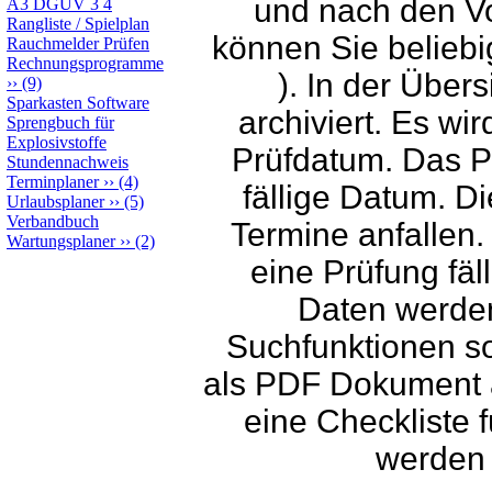
und nach den Vo
A3 DGUV 3 4
Rangliste / Spielplan
können Sie beliebig
Rauchmelder Prüfen
Rechnungsprogramme
). In der Über
››
(9)
Sparkasten Software
archiviert. Es wir
Sprengbuch für
Explosivstoffe
Prüfdatum. Das P
Stundennachweis
Terminplaner
››
(4)
fällige Datum. D
Urlaubsplaner
››
(5)
Verbandbuch
Termine anfallen. 
Wartungsplaner
››
(2)
eine Prüfung fäll
Daten werden
Suchfunktionen so
als PDF Dokument a
eine Checkliste 
werden 