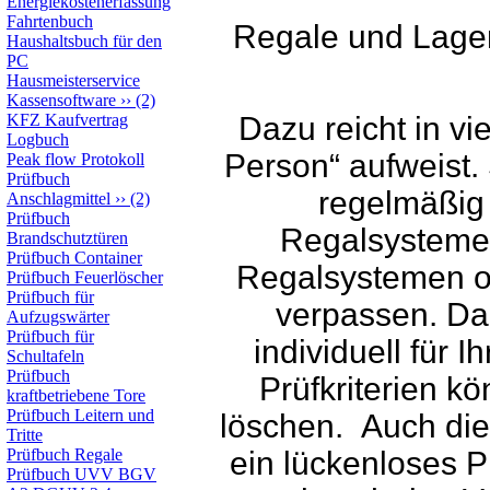
Energiekostenerfassung
Fahrtenbuch
Regale und Lager
Haushaltsbuch für den
PC
Hausmeisterservice
Kassensoftware
››
(2)
KFZ Kaufvertrag
Dazu reicht in vi
Logbuch
Person“ aufweist.
Peak flow Protokoll
Prüfbuch
regelmäßig
Anschlagmittel
››
(2)
Prüfbuch
Regalsystemen
Brandschutztüren
Prüfbuch Container
Regalsystemen or
Prüfbuch Feuerlöscher
Prüfbuch für
verpassen. Da
Aufzugswärter
Prüfbuch für
individuell für 
Schultafeln
Prüfbuch
Prüfkriterien k
kraftbetriebene Tore
Prüfbuch Leitern und
löschen. Auch die
Tritte
Prüfbuch Regale
ein lückenloses P
Prüfbuch UVV BGV