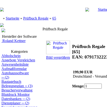
Starts
»
Startseite
»
Prüfbuch Regale
»
65
Prüfbuch Regale
Hersteller der Software
Roland Kettner
Prüfbuch Regale
[65]
Kategorien
Abholschein
EAN: 079173222
Bild vergrößern
Angebote Vergleichen
Anwesenheitsliste
Aufmaßformular
199,90 EUR
Autohaussoftware
Deutschland - Versand
››
(2)
Bautagebuch
Belegungsplan
››
(3)
Menge:
Besucherverwaltung
Blutdruck Monitor
Datenbanken
››
(2)
Dienstplaner
››
(2)