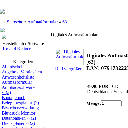
»
Startseite
»
Aufmaßformular
»
63
Digitales Aufmasformular
Hersteller der Software
Roland Kettner
Digitales Aufmas
[63]
Kategorien
Abholschein
EAN: 079173222
Bild vergrößern
Angebote Vergleichen
Anwesenheitsliste
Aufmaßformular
49,90 EUR
1CD
Autohaussoftware
Deutschland - Versand
››
(2)
Bautagebuch
Belegungsplan
››
(3)
Menge:
Besucherverwaltung
Blutdruck Monitor
Datenbanken
››
(2)
Dienstplaner
››
(2)