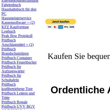
Energiekostenerfassung
Fahrtenbuch
Haushaltsbuch für den
PC
Hausmeisterservice
Kassensoftware
››
(2)
KFZ Kaufvertrag
Logbuch
Peak flow Protokoll
Prüfbuch
Anschlagmittel
››
(2)
Prüfbuch
Brandschutztüren
Kaufen Sie beque
Prüfbuch Container
Prüfbuch Feuerlöscher
Prüfbuch für
Aufzugswärter
Prüfbuch für
Schultafeln
Prüfbuch
Ordentliche 
kraftbetriebene Tore
Prüfbuch Leitern und
Tritte
Prüfbuch Regale
Prüfbuch UVV BGV