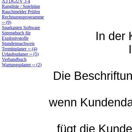
A3 DGUV 3 4
Rangliste / Spielplan
Rauchmelder Prüfen
Rechnungsprogramme
››
(9)
Sparkasten Software
In der
Sprengbuch für
Explosivstoffe
Stundennachweis
Terminplaner
››
(4)
Urlaubsplaner
››
(5)
Verbandbuch
Wartungsplaner
››
(2)
Die Beschriftun
wenn Kundendate
fügt die Kunde