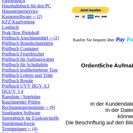
Fahrtenbuch
Haushaltsbuch für den PC
Hausmeisterservice
Kassensoftware
››
(2)
KFZ Kaufvertrag
Logbuch
Peak flow Protokoll
Prüfbuch Anschlagmittel
››
(2)
Pay
Pa
Kaufen Sie bequem über
Prüfbuch Brandschutztüren
Prüfbuch Container
Prüfbuch Feuerlöscher
Prüfbuch für Aufzugswärter
Prüfbuch für Schultafeln
Ordentliche Aufmaß
Prüfbuch kraftbetriebene Tore
Prüfbuch Leitern und Tritte
Prüfbuch Regale
Prüfbuch UVV BGV A3
DGUV 3 4
Rangliste / Spielplan
Rauchmelder Prüfen
In der Kundenda
Rechnungsprogramme
››
(9)
In der Date
Sparkasten Software
können
Sprengbuch für Explosivstoffe
Die Beschriftung auf den Bi
Stundennachweis
Terminplaner
››
(4)