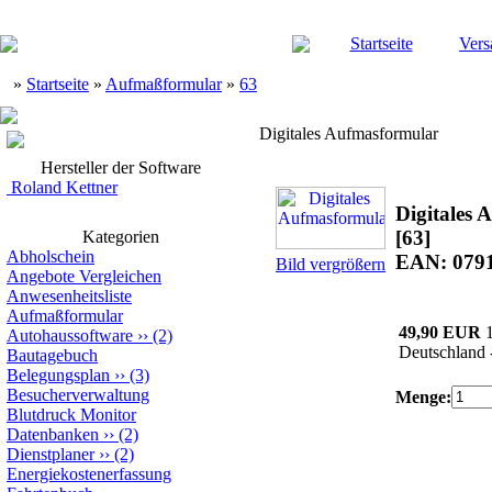
Startseite
Vers
»
Startseite
»
Aufmaßformular
»
63
Digitales Aufmasformular
Hersteller der Software
Roland Kettner
Digitales
[63]
Kategorien
Abholschein
EAN: 079
Bild vergrößern
Angebote Vergleichen
Anwesenheitsliste
Aufmaßformular
49,90 EUR
Autohaussoftware
››
(2)
Deutschland 
Bautagebuch
Belegungsplan
››
(3)
Besucherverwaltung
Menge:
Blutdruck Monitor
Datenbanken
››
(2)
Dienstplaner
››
(2)
Energiekostenerfassung