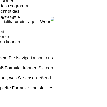
nsionen,
t das Programm
rechnet das
ingetragen,
ltiplikator eintragen. Wenn
stellt.
werke
den können.
den. Die Navigationsbuttons
maß Formular können Sie den
.
ugt, was Sie anschließend
lette Formular und stellt es