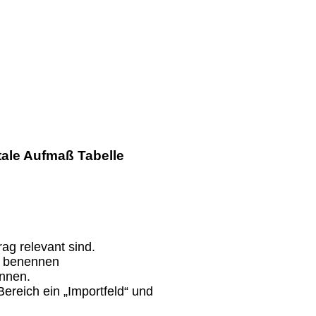
tale Aufmaß Tabelle
ag relevant sind.
n benennen
önnen.
ereich ein „Importfeld“ und