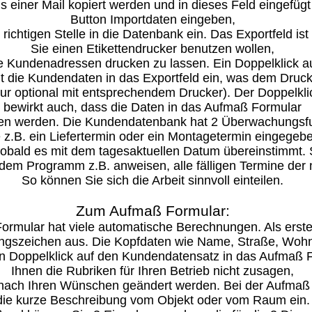
einer Mail kopiert werden und in dieses Feld eingefügt
Button Importdaten eingeben,
richtigen Stelle in die Datenbank ein. Das Exportfeld ist
Sie einen Etikettendrucker benutzen wollen,
e Kundenadressen drucken zu lassen. Ein Doppelklick a
 die Kundendaten in das Exportfeld ein, was dem Druck
ur optional mit entsprechendem Drucker). Der Doppelkl
bewirkt auch, dass die Daten in das Aufmaß Formular
agen werden. Die Kundendatenbank hat 2 Überwachungsfun
z.B. ein Liefertermin oder ein Montagetermin eingege
sobald es mit dem tagesaktuellen Datum übereinstimmt. 
dem Programm z.B. anweisen, alle fälligen Termine der
So können Sie sich die Arbeit sinnvoll einteilen.
Zum Aufmaß Formular:
rmular hat viele automatische Berechnungen. Als erst
gszeichen aus. Die Kopfdaten wie Name, Straße, Woh
en Doppelklick auf den Kundendatensatz in das Aufmaß F
Ihnen die Rubriken für Ihren Betrieb nicht zusagen,
 nach Ihren Wünschen geändert werden. Bei der Aufmaß E
die kurze Beschreibung vom Objekt oder vom Raum ein.