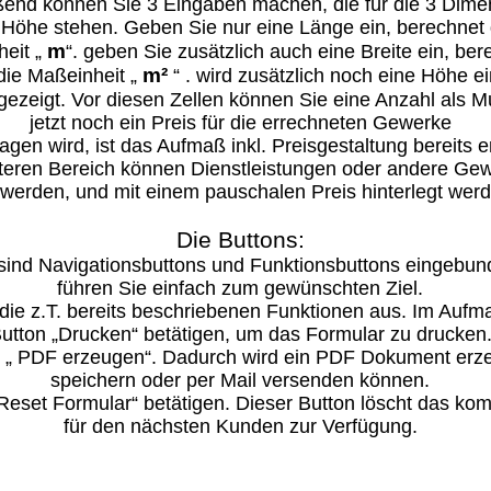
ßend können Sie 3 Eingaben machen, die für die 3 Dime
 / Höhe stehen. Geben Sie nur eine Länge ein, berechne
m
heit „
“. geben Sie zusätzlich auch eine Breite ein, be
m²
ie Maßeinheit „
“ . wird zusätzlich noch eine Höhe e
gezeigt. Vor diesen Zellen können Sie eine Anzahl als Mu
jetzt noch ein Preis für die errechneten Gewerke
agen wird, ist das Aufmaß inkl. Preisgestaltung bereits er
teren Bereich können Dienstleistungen oder andere Ge
werden, und mit einem pauschalen Preis hinterlegt wer
Die Buttons:
n sind Navigationsbuttons und Funktionsbuttons eingebun
führen Sie einfach zum gewünschten Ziel.
 die z.T. bereits beschriebenen Funktionen aus. Im Auf
utton „Drucken“ betätigen, um das Formular zu drucken
n „ PDF erzeugen“. Dadurch wird ein PDF Dokument erze
speichern oder per Mail versenden können.
Reset Formular“ betätigen. Dieser Button löscht das komp
für den nächsten Kunden zur Verfügung.