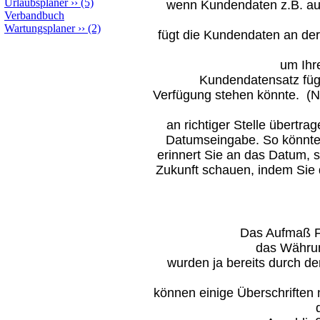
Urlaubsplaner
››
(5)
wenn Kundendaten z.B. aus 
Verbandbuch
Wartungsplaner
››
(2)
fügt die Kundendaten an der 
um Ihr
Kundendatensatz fügt
Verfügung stehen könnte.
(N
an richtiger Stelle übertr
Datumseingabe. So könnte 
erinnert Sie an das Datum, 
Zukunft schauen, indem Sie 
Das Aufmaß Fo
das Währun
wurden ja bereits durch d
können einige Überschriften