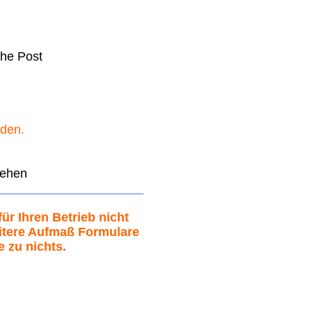
che Post
rden.
tehen
_____________________
ür Ihren Betrieb nicht
weitere Aufmaß Formulare
e zu nichts.