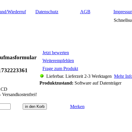
and/Wiederruf
Datenschutz
AGB
Impressu
Schnellsu
Jetzt bewerten
 Aufmasformular
Weiterempfehlen
Frage zum Produkt
1732223361
Lieferbar. Lieferzeit 2-3 Werktagen
Mehr Inf
Produktzustand:
Software auf Datenträger
1CD
- Versandkostenfrei!
Merken