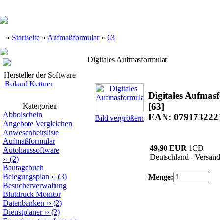
»
Startseite
»
Aufmaßformular
»
63
Digitales Aufmasformular
Hersteller der Software
Roland Kettner
Digitales Aufmas
[63]
Kategorien
Abholschein
EAN: 079173222
Bild vergrößern
Angebote Vergleichen
Anwesenheitsliste
Aufmaßformular
49,90 EUR
1CD
Autohaussoftware
Deutschland - Versand
››
(2)
Bautagebuch
Belegungsplan
››
(3)
Menge:
Besucherverwaltung
Blutdruck Monitor
Datenbanken
››
(2)
Dienstplaner
››
(2)