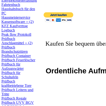
Energiekostenerfassung
Fahrtenbuch
Haushaltsbuch für den
PC
Hausmeisterservice
Kassensoftware
››
(2)
KFZ Kaufvertrag
Logbuch
Peak flow Protokoll
Prüfbuch
Kaufen Sie bequem üb
Anschlagmittel
››
(2)
Prüfbuch
Brandschutztüren
Prüfbuch Container
Prüfbuch Feuerlöscher
Prüfbuch für
Aufzugswärter
Ordentliche Aufm
Prüfbuch für
Schultafeln
Prüfbuch
kraftbetriebene Tore
Prüfbuch Leitern und
Tritte
Prüfbuch Regale
Prüfbuch UVV BGV