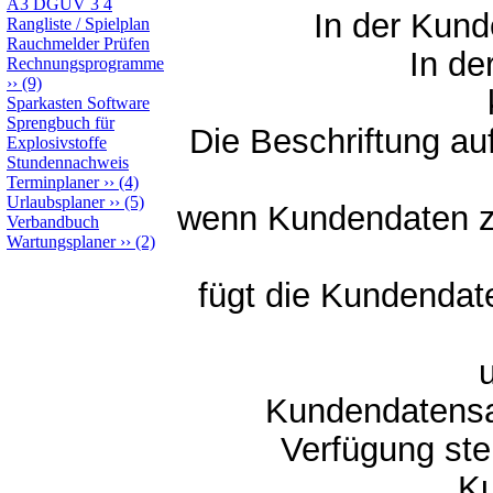
A3 DGUV 3 4
In der Kun
Rangliste / Spielplan
Rauchmelder Prüfen
In de
Rechnungsprogramme
››
(9)
Sparkasten Software
Sprengbuch für
Die Beschriftung au
Explosivstoffe
Stundennachweis
Terminplaner
››
(4)
Urlaubsplaner
››
(5)
wenn Kundendaten z.B
Verbandbuch
Wartungsplaner
››
(2)
fügt die Kundendate
Kundendatensat
Verfügung ste
Ku