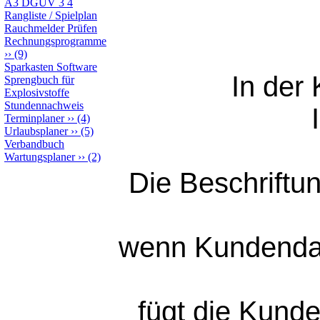
A3 DGUV 3 4
Rangliste / Spielplan
Rauchmelder Prüfen
Rechnungsprogramme
››
(9)
Sparkasten Software
In der
Sprengbuch für
Explosivstoffe
Stundennachweis
Terminplaner
››
(4)
Urlaubsplaner
››
(5)
Verbandbuch
Wartungsplaner
››
(2)
Die Beschriftun
wenn Kundendate
fügt die Kunde