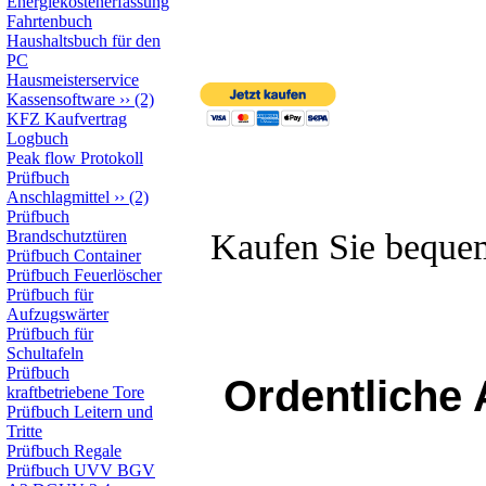
Energiekostenerfassung
Fahrtenbuch
Haushaltsbuch für den
PC
Hausmeisterservice
Kassensoftware
››
(2)
KFZ Kaufvertrag
Logbuch
Peak flow Protokoll
Prüfbuch
Anschlagmittel
››
(2)
Prüfbuch
Brandschutztüren
Kaufen Sie beque
Prüfbuch Container
Prüfbuch Feuerlöscher
Prüfbuch für
Aufzugswärter
Prüfbuch für
Schultafeln
Prüfbuch
Ordentliche 
kraftbetriebene Tore
Prüfbuch Leitern und
Tritte
Prüfbuch Regale
Prüfbuch UVV BGV