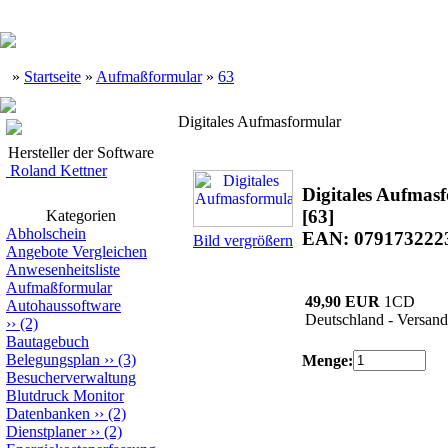
»
Startseite
»
Aufmaßformular
»
63
Digitales Aufmasformular
Hersteller der Software
Roland Kettner
Digitales Aufmas
[63]
Kategorien
Abholschein
EAN: 079173222
Bild vergrößern
Angebote Vergleichen
Anwesenheitsliste
Aufmaßformular
49,90 EUR
1CD
Autohaussoftware
Deutschland - Versand
››
(2)
Bautagebuch
Belegungsplan
››
(3)
Menge:
Besucherverwaltung
Blutdruck Monitor
Datenbanken
››
(2)
Dienstplaner
››
(2)