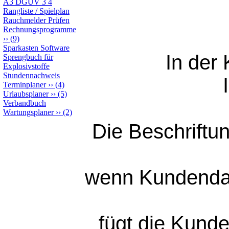
A3 DGUV 3 4
Rangliste / Spielplan
Rauchmelder Prüfen
Rechnungsprogramme
››
(9)
Sparkasten Software
In der
Sprengbuch für
Explosivstoffe
Stundennachweis
Terminplaner
››
(4)
Urlaubsplaner
››
(5)
Verbandbuch
Wartungsplaner
››
(2)
Die Beschriftun
wenn Kundendate
fügt die Kunde