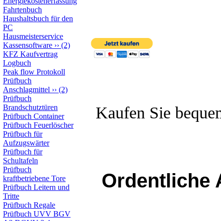
Energiekostenerfassung
Fahrtenbuch
Haushaltsbuch für den
PC
Hausmeisterservice
Kassensoftware
››
(2)
KFZ Kaufvertrag
Logbuch
Peak flow Protokoll
Prüfbuch
Anschlagmittel
››
(2)
Prüfbuch
Brandschutztüren
Kaufen Sie beque
Prüfbuch Container
Prüfbuch Feuerlöscher
Prüfbuch für
Aufzugswärter
Prüfbuch für
Schultafeln
Prüfbuch
Ordentliche 
kraftbetriebene Tore
Prüfbuch Leitern und
Tritte
Prüfbuch Regale
Prüfbuch UVV BGV