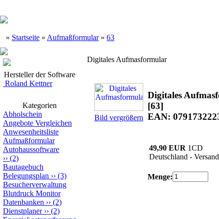
»
Startseite
»
Aufmaßformular
»
63
Digitales Aufmasformular
Hersteller der Software
Roland Kettner
Digitales Aufmas
[63]
Kategorien
Abholschein
EAN: 079173222
Bild vergrößern
Angebote Vergleichen
Anwesenheitsliste
Aufmaßformular
49,90 EUR
1CD
Autohaussoftware
Deutschland - Versand
››
(2)
Bautagebuch
Belegungsplan
››
(3)
Menge:
Besucherverwaltung
Blutdruck Monitor
Datenbanken
››
(2)
Dienstplaner
››
(2)