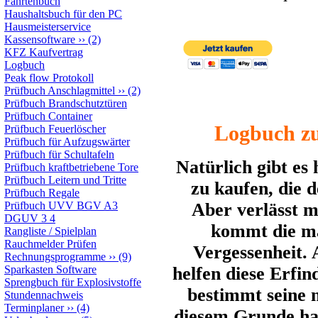
Fahrtenbuch
Haushaltsbuch für den PC
Hausmeisterservice
Kassensoftware
››
(2)
KFZ Kaufvertrag
Logbuch
Peak flow Protokoll
Prüfbuch Anschlagmittel
››
(2)
Prüfbuch Brandschutztüren
Prüfbuch Container
Logbuch zu
Prüfbuch Feuerlöscher
Prüfbuch für Aufzugswärter
Prüfbuch für Schultafeln
Natürlich gibt es 
Prüfbuch kraftbetriebene Tore
Prüfbuch Leitern und Tritte
zu kaufen, die 
Prüfbuch Regale
Prüfbuch UVV BGV A3
Aber verlässt m
DGUV 3 4
kommt die man
Rangliste / Spielplan
Rauchmelder Prüfen
Vergessenheit.
Rechnungsprogramme
››
(9)
Sparkasten Software
helfen diese Erfi
Sprengbuch für Explosivstoffe
bestimmt seine n
Stundennachweis
Terminplaner
››
(4)
diesem Grunde ha