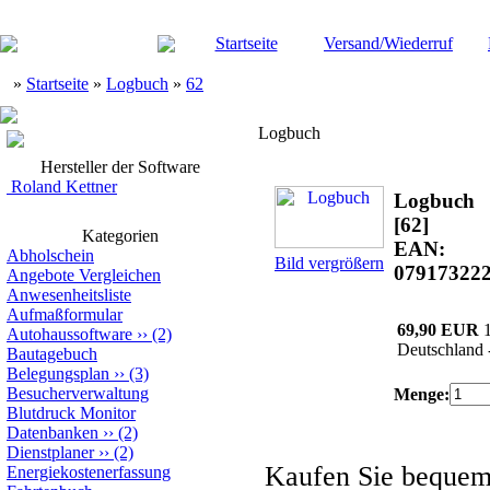
Startseite
Versand/Wiederruf
»
Startseite
»
Logbuch
»
62
Logbuch
Hersteller der Software
Roland Kettner
Logbuch
[62]
Kategorien
EAN:
Abholschein
Bild vergrößern
07917322
Angebote Vergleichen
Anwesenheitsliste
Aufmaßformular
69,90 EUR
Autohaussoftware
››
(2)
Deutschland 
Bautagebuch
Belegungsplan
››
(3)
Besucherverwaltung
Menge:
Blutdruck Monitor
Datenbanken
››
(2)
Dienstplaner
››
(2)
Kaufen Sie beque
Energiekostenerfassung