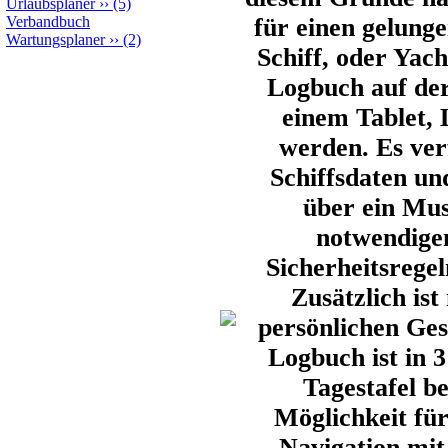
Urlaubsplaner
››
(5)
Verbandbuch
für einen gelung
Wartungsplaner
››
(2)
Schiff, oder Yach
Logbuch auf der
einem Tablet, 
werden. Es ver
Schiffsdaten u
über ein Mus
notwendigen
Sicherheitsrege
Zusätzlich ist
persönlichen Ges
Logbuch ist in 
Tagestafel be
Möglichkeit für
Navigation mit