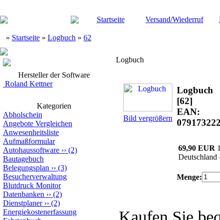
Startseite
Versand/Wiederruf
»
Startseite
»
Logbuch
»
62
Logbuch
Hersteller der Software
Roland Kettner
Logbuch
[62]
Kategorien
EAN:
Abholschein
Bild vergrößern
07917322
Angebote Vergleichen
Anwesenheitsliste
Aufmaßformular
69,90 EUR
Autohaussoftware
››
(2)
Deutschland 
Bautagebuch
Belegungsplan
››
(3)
Besucherverwaltung
Menge:
Blutdruck Monitor
Datenbanken
››
(2)
Dienstplaner
››
(2)
Energiekostenerfassung
Kaufen Sie be