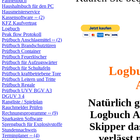
Fahrtenbuch
Haushaltsbuch für den PC
Hausmeisterservice
Kassensoftware
››
(2)
KFZ Kaufvertrag
Logbuch
Peak flow Protokoll
Prüfbuch Anschlagmittel
››
(2)
Prüfbuch Brandschutztüren
Prüfbuch Container
Prüfbuch Feuerlöscher
Prüfbuch für Aufzugswärter
Logbu
Prüfbuch für Schultafeln
Prüfbuch kraftbetriebene Tore
Prüfbuch Leitern und Tritte
Prüfbuch Regale
Prüfbuch UVV BGV A3
DGUV 3 4
Natürlich gi
Rangliste / Spielplan
Rauchmelder Prüfen
Logbuch Ap
Rechnungsprogramme
››
(9)
Sparkasten Software
Skipper da
Sprengbuch für Explosivstoffe
Stundennachweis
verlässt 
Terminplaner
››
(4)