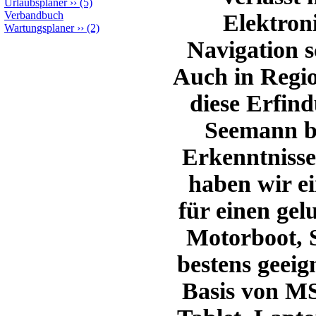
Urlaubsplaner
››
(5)
Verbandbuch
Elektron
Wartungsplaner
››
(2)
Navigation s
Auch in Regi
diese Erfind
Seemann be
Erkenntnisse
haben wir e
für einen gel
Motorboot, S
bestens geeig
Basis von MS