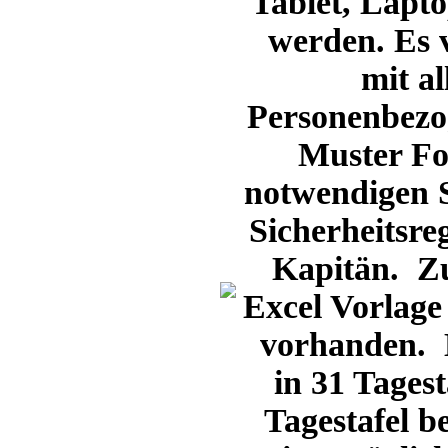
Tablet, Lapto
werden. Es v
mit al
Personenbezo
Muster For
notwendigen S
Sicherheitsre
Kapitän. Zus
Excel Vorlage
vorhanden. D
in 31 Tages
Tagestafel be