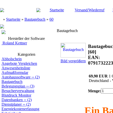
Startseite
Versand/Wiederruf
»
Startseite
»
Bautagebuch
»
60
Bautagebuch
Hersteller der Software
Roland Kettner
Bautagebu
[60]
Kategorien
EAN:
Abholschein
Bild vergrößern
079173222
Angebote Vergleichen
Anwesenheitsliste
Aufmaßformular
69,90 EUR
1 
Autohaussoftware
››
(2)
Deutschland - 
Bautagebuch
Belegungsplan
››
(3)
Besucherverwaltung
Menge:
Blutdruck Monitor
Datenbanken
››
(2)
Dienstplaner
››
(2)
Ein Ba
Energiekostenerfassung