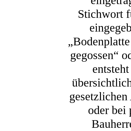
eingetra
Stichwort f
eingege
„Bodenplatte 
gegossen“ od
entsteht
übersichtli
gesetzlichen
oder bei
Bauherr