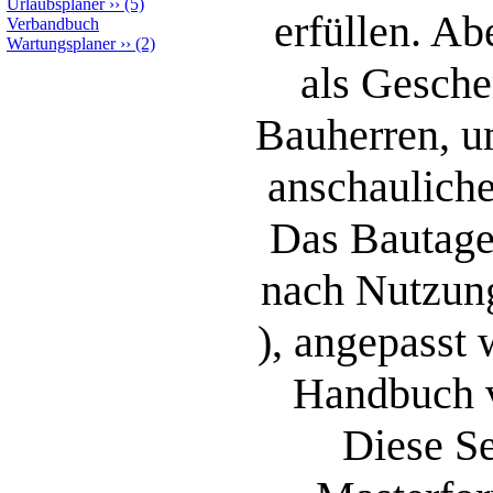
Urlaubsplaner
››
(5)
erfüllen. A
Verbandbuch
Wartungsplaner
››
(2)
als Gesche
Bauherren, u
anschauliche
Das Bautageb
nach Nutzung
), angepasst 
Handbuch v
Diese Se