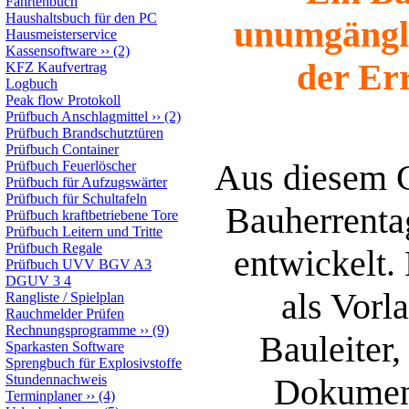
Fahrtenbuch
Haushaltsbuch für den PC
unumgängli
Hausmeisterservice
Kassensoftware
››
(2)
der Er
KFZ Kaufvertrag
Logbuch
Peak flow Protokoll
Prüfbuch Anschlagmittel
››
(2)
Prüfbuch Brandschutztüren
Prüfbuch Container
Aus diesem G
Prüfbuch Feuerlöscher
Prüfbuch für Aufzugswärter
Prüfbuch für Schultafeln
Bauherrenta
Prüfbuch kraftbetriebene Tore
Prüfbuch Leitern und Tritte
Prüfbuch Regale
entwickelt.
Prüfbuch UVV BGV A3
DGUV 3 4
als Vorl
Rangliste / Spielplan
Rauchmelder Prüfen
Rechnungsprogramme
››
(9)
Bauleiter,
Sparkasten Software
Sprengbuch für Explosivstoffe
Stundennachweis
Dokumen
Terminplaner
››
(4)