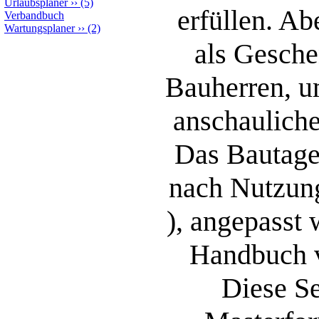
Urlaubsplaner
››
(5)
erfüllen. A
Verbandbuch
Wartungsplaner
››
(2)
als Gesche
Bauherren, u
anschauliche
Das Bautageb
nach Nutzung
), angepasst 
Handbuch v
Diese Se