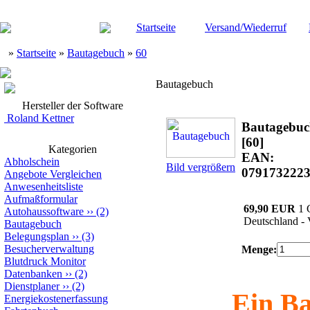
Startseite
Versand/Wiederruf
»
Startseite
»
Bautagebuch
»
60
Bautagebuch
Hersteller der Software
Roland Kettner
Bautagebu
[60]
Kategorien
EAN:
Abholschein
Bild vergrößern
079173222
Angebote Vergleichen
Anwesenheitsliste
Aufmaßformular
69,90 EUR
1 
Autohaussoftware
››
(2)
Deutschland - 
Bautagebuch
Belegungsplan
››
(3)
Besucherverwaltung
Menge:
Blutdruck Monitor
Datenbanken
››
(2)
Dienstplaner
››
(2)
Ein Ba
Energiekostenerfassung