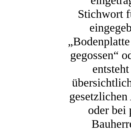
eingetra
Stichwort f
eingege
„Bodenplatte 
gegossen“ od
entsteht
übersichtli
gesetzlichen
oder bei
Bauherr