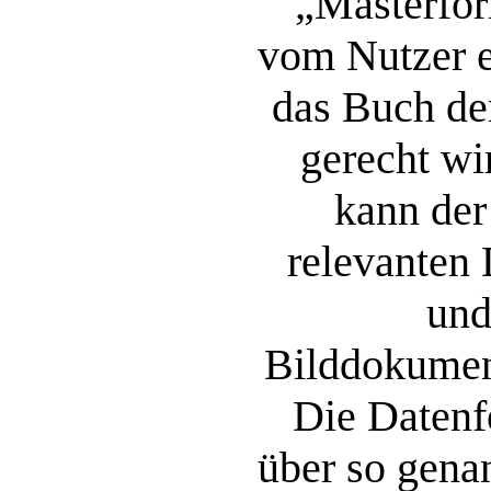
„Masterfor
vom Nutzer e
das Buch d
gerecht wir
kann der
relevanten 
und
Bilddokument
Die Datenf
über so gena