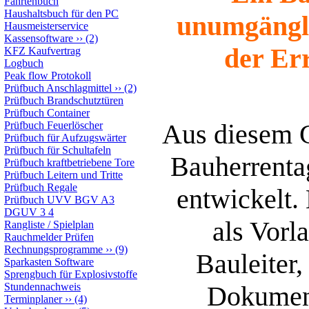
Fahrtenbuch
Haushaltsbuch für den PC
unumgängli
Hausmeisterservice
Kassensoftware
››
(2)
der Er
KFZ Kaufvertrag
Logbuch
Peak flow Protokoll
Prüfbuch Anschlagmittel
››
(2)
Prüfbuch Brandschutztüren
Prüfbuch Container
Aus diesem G
Prüfbuch Feuerlöscher
Prüfbuch für Aufzugswärter
Prüfbuch für Schultafeln
Bauherrenta
Prüfbuch kraftbetriebene Tore
Prüfbuch Leitern und Tritte
Prüfbuch Regale
entwickelt.
Prüfbuch UVV BGV A3
DGUV 3 4
als Vorl
Rangliste / Spielplan
Rauchmelder Prüfen
Rechnungsprogramme
››
(9)
Bauleiter,
Sparkasten Software
Sprengbuch für Explosivstoffe
Stundennachweis
Dokumen
Terminplaner
››
(4)