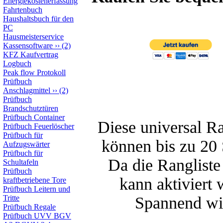
Energiekostenerfassung
Fahrtenbuch
Haushaltsbuch für den
PC
Hausmeisterservice
Kassensoftware
››
(2)
KFZ Kaufvertrag
Logbuch
Peak flow Protokoll
Prüfbuch
Anschlagmittel
››
(2)
Prüfbuch
Brandschutztüren
Prüfbuch Container
Diese universal Ra
Prüfbuch Feuerlöscher
Prüfbuch für
können bis zu 20 
Aufzugswärter
Prüfbuch für
Da die Rangliste
Schultafeln
Prüfbuch
kann aktiviert
kraftbetriebene Tore
Prüfbuch Leitern und
Tritte
Spannend wir
Prüfbuch Regale
Prüfbuch UVV BGV