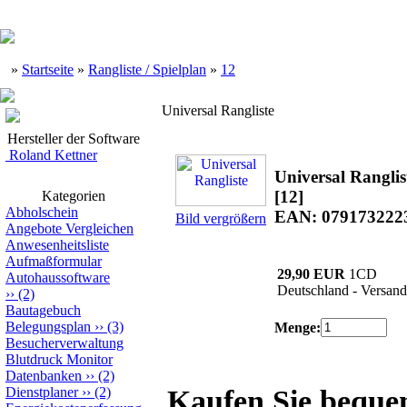
»
Startseite
»
Rangliste / Spielplan
»
12
Universal Rangliste
Hersteller der Software
Roland Kettner
Universal Ranglis
[12]
Kategorien
Abholschein
EAN: 079173222
Bild vergrößern
Angebote Vergleichen
Anwesenheitsliste
Aufmaßformular
29,90 EUR
1CD
Autohaussoftware
Deutschland - Versand
››
(2)
Bautagebuch
Belegungsplan
››
(3)
Menge:
Besucherverwaltung
Blutdruck Monitor
Datenbanken
››
(2)
Dienstplaner
››
(2)
Kaufen Sie beque