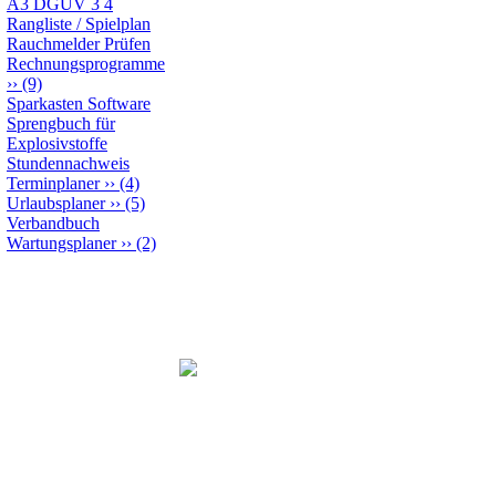
A3 DGUV 3 4
Rangliste / Spielplan
Rauchmelder Prüfen
Rechnungsprogramme
››
(9)
Sparkasten Software
Sprengbuch für
Explosivstoffe
Stundennachweis
Terminplaner
››
(4)
Urlaubsplaner
››
(5)
Verbandbuch
Wartungsplaner
››
(2)