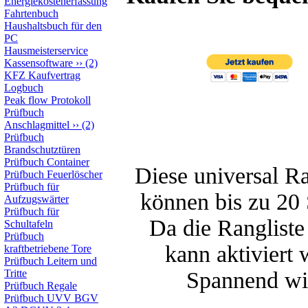
Energiekostenerfassung
Fahrtenbuch
Haushaltsbuch für den
PC
Hausmeisterservice
Kassensoftware
››
(2)
KFZ Kaufvertrag
Logbuch
Peak flow Protokoll
Prüfbuch
Anschlagmittel
››
(2)
Prüfbuch
Brandschutztüren
Prüfbuch Container
Diese universal Ra
Prüfbuch Feuerlöscher
Prüfbuch für
können bis zu 20 
Aufzugswärter
Prüfbuch für
Da die Rangliste
Schultafeln
Prüfbuch
kann aktiviert
kraftbetriebene Tore
Prüfbuch Leitern und
Tritte
Spannend wir
Prüfbuch Regale
Prüfbuch UVV BGV