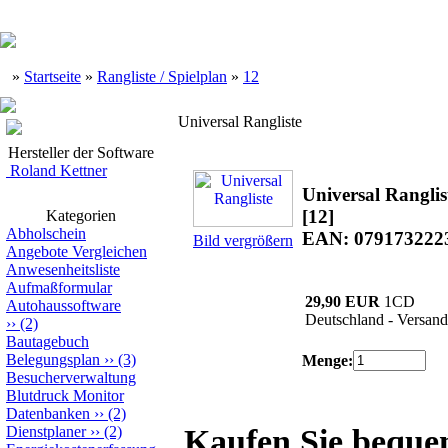
»
Startseite
»
Rangliste / Spielplan
»
12
Universal Rangliste
Hersteller der Software
Roland Kettner
Universal Ranglis
[12]
Kategorien
Abholschein
EAN: 079173222
Bild vergrößern
Angebote Vergleichen
Anwesenheitsliste
Aufmaßformular
29,90 EUR
1CD
Autohaussoftware
Deutschland - Versand
››
(2)
Bautagebuch
Belegungsplan
››
(3)
Menge:
Besucherverwaltung
Blutdruck Monitor
Datenbanken
››
(2)
Dienstplaner
››
(2)
Kaufen Sie beque