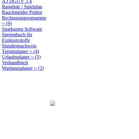
A3 DGUV 3 4
Rangliste / Spielplan
Rauchmelder Prüfen
Rechnungsprogramme
››
(9)
Sparkasten Software
Sprengbuch für
Explosivstoffe
Stundennachweis
Terminplaner
››
(4)
Urlaubsplaner
››
(5)
Verbandbuch
Wartungsplaner
››
(2)