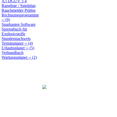
A3 DGUV 3 4
Rangliste / Spielplan
Rauchmelder Prüfen
Rechnungsprogramme
››
(9)
Sparkasten Software
Sprengbuch für
Explosivstoffe
Stundennachweis
Terminplaner
››
(4)
Urlaubsplaner
››
(5)
Verbandbuch
Wartungsplaner
››
(2)