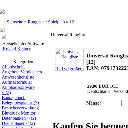
»
Startseite
»
Rangliste / Spielplan
»
12
Universal Rangliste
Hersteller der Software
Roland Kettner
Universal Ranglis
[12]
Kategorien
Abholschein
EAN: 079173222
Bild vergrößern
Angebote Vergleichen
Anwesenheitsliste
Aufmaßformular
29,90 EUR
1CD
Autohaussoftware
Deutschland - Versand
››
(2)
Bautagebuch
Belegungsplan
››
(3)
Menge:
Besucherverwaltung
Blutdruck Monitor
Datenbanken
››
(2)
Dienstplaner
››
(2)
Kaufen Sie beque