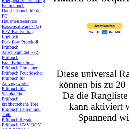
Energiekostenerfassung
Fahrtenbuch
Haushaltsbuch für den
PC
Hausmeisterservice
Kassensoftware
››
(2)
KFZ Kaufvertrag
Logbuch
Peak flow Protokoll
Prüfbuch
Anschlagmittel
››
(2)
Prüfbuch
Brandschutztüren
Prüfbuch Container
Diese universal Ra
Prüfbuch Feuerlöscher
Prüfbuch für
können bis zu 20 
Aufzugswärter
Prüfbuch für
Da die Rangliste
Schultafeln
Prüfbuch
kann aktiviert
kraftbetriebene Tore
Prüfbuch Leitern und
Tritte
Spannend wir
Prüfbuch Regale
Prüfbuch UVV BGV