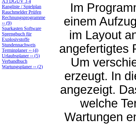
A3 DGUV 3 4
Im Programm
Rangliste / Spielplan
Rauchmelder Prüfen
einem Aufzug
Rechnungsprogramme
››
(9)
Sparkasten Software
im Layout a
Sprengbuch für
Explosivstoffe
angefertigtes
Stundennachweis
Terminplaner
››
(4)
Urlaubsplaner
››
(5)
Um verschie
Verbandbuch
Wartungsplaner
››
(2)
erzeugt. In d
angezeigt. Da
welche Ter
Wartungen en