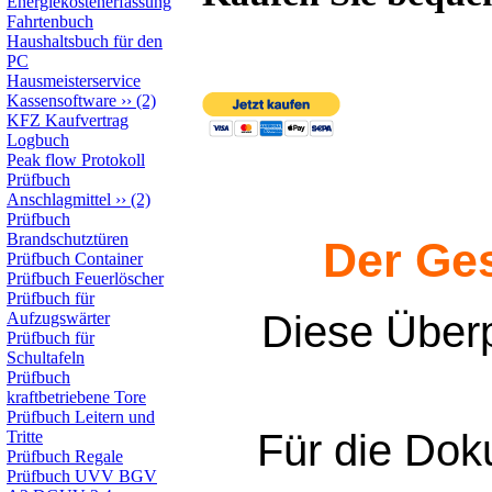
Energiekostenerfassung
Fahrtenbuch
Haushaltsbuch für den
PC
Hausmeisterservice
Kassensoftware
››
(2)
KFZ Kaufvertrag
Logbuch
Peak flow Protokoll
Prüfbuch
Anschlagmittel
››
(2)
Prüfbuch
Brandschutztüren
Der Ges
Prüfbuch Container
Prüfbuch Feuerlöscher
Prüfbuch für
Diese Überp
Aufzugswärter
Prüfbuch für
Schultafeln
Prüfbuch
kraftbetriebene Tore
Prüfbuch Leitern und
Für die Doku
Tritte
Prüfbuch Regale
Prüfbuch UVV BGV