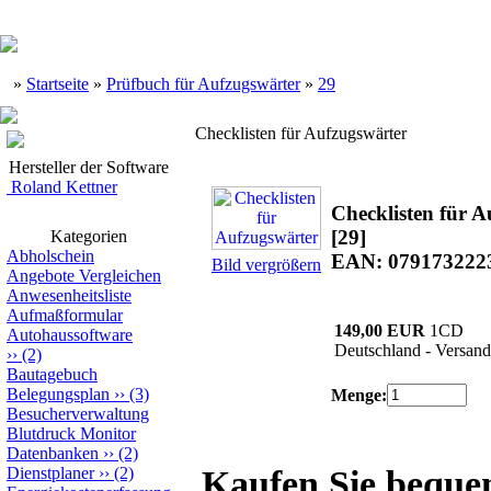
»
Startseite
»
Prüfbuch für Aufzugswärter
»
29
Checklisten für Aufzugswärter
Hersteller der Software
Roland Kettner
Checklisten für A
[29]
Kategorien
Abholschein
EAN: 079173222
Bild vergrößern
Angebote Vergleichen
Anwesenheitsliste
Aufmaßformular
149,00 EUR
1CD
Autohaussoftware
Deutschland - Versand
››
(2)
Bautagebuch
Belegungsplan
››
(3)
Menge:
Besucherverwaltung
Blutdruck Monitor
Datenbanken
››
(2)
Dienstplaner
››
(2)
Kaufen Sie bequ