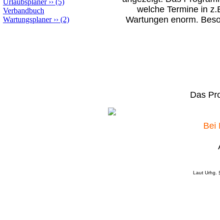
Urlaubsplaner
››
(5)
welche Termine in z.B
Verbandbuch
Wartungen enorm. Beson
Wartungsplaner
››
(2)
Das Pro
Bei 
Laut Urhg. 
____________________