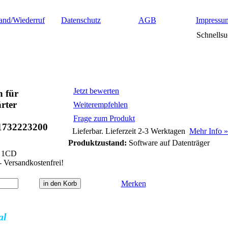
and/Wiederruf
Datenschutz
AGB
Impressu
Schnellsu
Jetzt bewerten
n für
rter
Weiterempfehlen
Frage zum Produkt
1732223200
Lieferbar. Lieferzeit 2-3 Werktagen
Mehr Info »
Produktzustand:
Software auf Datenträger
1CD
- Versandkostenfrei!
Merken
al