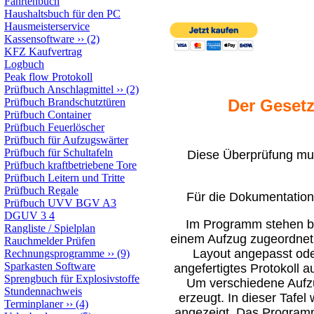
Fahrtenbuch
Haushaltsbuch für den PC
Hausmeisterservice
Kassensoftware
››
(2)
KFZ Kaufvertrag
Logbuch
Peak flow Protokoll
Prüfbuch Anschlagmittel
››
(2)
Prüfbuch Brandschutztüren
Der Gesetz
Prüfbuch Container
Prüfbuch Feuerlöscher
Prüfbuch für Aufzugswärter
Prüfbuch für Schultafeln
Diese Überprüfung mus
Prüfbuch kraftbetriebene Tore
Prüfbuch Leitern und Tritte
Prüfbuch Regale
Für die Dokumentation 
Prüfbuch UVV BGV A3
DGUV 3 4
Im Programm stehen bi
Rangliste / Spielplan
einem Aufzug zugeordnet
Rauchmelder Prüfen
Layout angepasst ode
Rechnungsprogramme
››
(9)
Sparkasten Software
angefertigtes Protokoll 
Sprengbuch für Explosivstoffe
Um verschiedene Aufzug
Stundennachweis
erzeugt. In dieser Tafe
Terminplaner
››
(4)
angezeigt. Das Programm