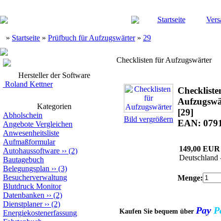
Startseite
Vers
»
Startseite
»
Prüfbuch für Aufzugswärter
»
29
Checklisten für Aufzugswärter
Hersteller der Software
Roland Kettner
Checkliste
Aufzugswä
Kategorien
[29]
Abholschein
Bild vergrößern
EAN: 079
Angebote Vergleichen
Anwesenheitsliste
Aufmaßformular
149,00 EUR
Autohaussoftware
››
(2)
Deutschland 
Bautagebuch
Belegungsplan
››
(3)
Besucherverwaltung
Menge:
Blutdruck Monitor
Datenbanken
››
(2)
Dienstplaner
››
(2)
Pay
P
Kaufen Sie bequem über
Energiekostenerfassung