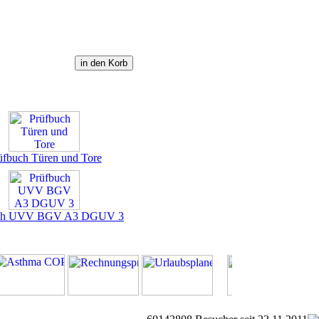
üfbuch Türen und Tore
uch UVV BGV A3 DGUV 3