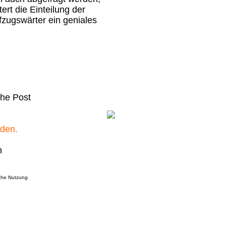
ert die Einteilung der
zugswärter ein geniales
che Post
rden.
n
iche Nutzung
_____________________