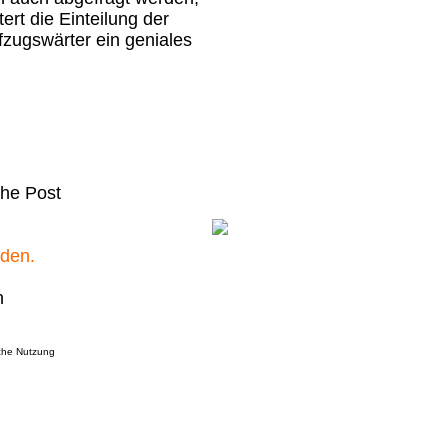
ert die Einteilung der
zugswärter ein geniales
che Post
rden.
n
iche Nutzung
_____________________