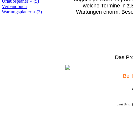
Urlaubsplaner
››
(5)
welche Termine in z.B
Verbandbuch
Wartungen enorm. Beson
Wartungsplaner
››
(2)
Das Pro
Bei 
Laut Urhg. 
____________________