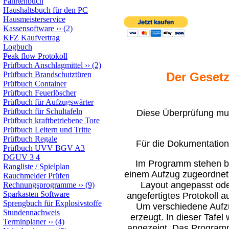
Fahrtenbuch
Haushaltsbuch für den PC
Hausmeisterservice
Kassensoftware
››
(2)
KFZ Kaufvertrag
Logbuch
Peak flow Protokoll
Prüfbuch Anschlagmittel
››
(2)
Prüfbuch Brandschutztüren
Der Gesetz
Prüfbuch Container
Prüfbuch Feuerlöscher
Prüfbuch für Aufzugswärter
Prüfbuch für Schultafeln
Diese Überprüfung mus
Prüfbuch kraftbetriebene Tore
Prüfbuch Leitern und Tritte
Prüfbuch Regale
Für die Dokumentation 
Prüfbuch UVV BGV A3
DGUV 3 4
Im Programm stehen bi
Rangliste / Spielplan
einem Aufzug zugeordnet
Rauchmelder Prüfen
Layout angepasst ode
Rechnungsprogramme
››
(9)
Sparkasten Software
angefertigtes Protokoll 
Sprengbuch für Explosivstoffe
Um verschiedene Aufzug
Stundennachweis
erzeugt. In dieser Tafe
Terminplaner
››
(4)
angezeigt. Das Programm