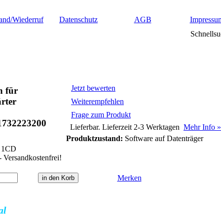
and/Wiederruf
Datenschutz
AGB
Impressu
Schnellsu
Jetzt bewerten
n für
rter
Weiterempfehlen
Frage zum Produkt
1732223200
Lieferbar. Lieferzeit 2-3 Werktagen
Mehr Info »
Produktzustand:
Software auf Datenträger
1CD
- Versandkostenfrei!
Merken
al