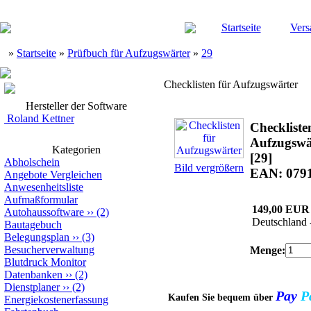
Startseite
Vers
»
Startseite
»
Prüfbuch für Aufzugswärter
»
29
Checklisten für Aufzugswärter
Hersteller der Software
Roland Kettner
Checkliste
Aufzugswä
Kategorien
[29]
Abholschein
Bild vergrößern
EAN: 079
Angebote Vergleichen
Anwesenheitsliste
Aufmaßformular
149,00 EUR
Autohaussoftware
››
(2)
Deutschland 
Bautagebuch
Belegungsplan
››
(3)
Besucherverwaltung
Menge:
Blutdruck Monitor
Datenbanken
››
(2)
Dienstplaner
››
(2)
Pay
P
Kaufen Sie bequem über
Energiekostenerfassung