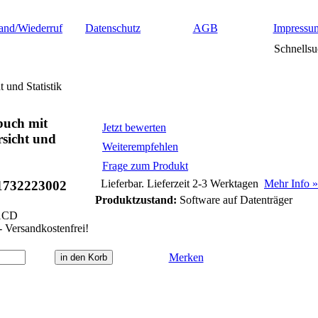
and/Wiederruf
Datenschutz
AGB
Impressu
Schnellsu
 und Statistik
buch mit
Jetzt bewerten
sicht und
Weiterempfehlen
Frage zum Produkt
Lieferbar. Lieferzeit 2-3 Werktagen
Mehr Info »
1732223002
Produktzustand:
Software auf Datenträger
1CD
- Versandkostenfrei!
Merken