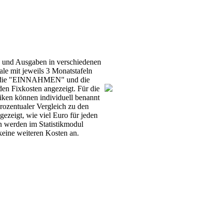
en und Ausgaben in verschiedenen
ale mit jeweils 3 Monatstafeln
rden die "EINNAHMEN" und die
en Fixkosten angezeigt. Für die
iken können individuell benannt
rozentualer Vergleich zu den
zeigt, wie viel Euro für jeden
n werden im Statistikmodul
keine weiteren Kosten an.