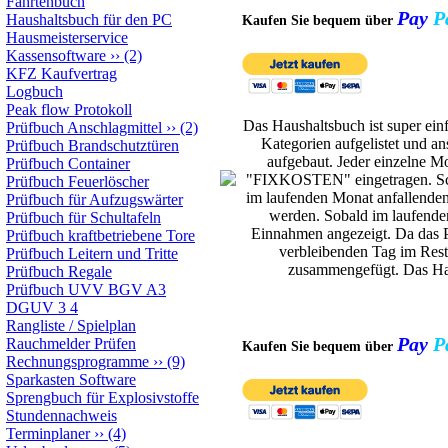
Fahrtenbuch
Pay
P
Haushaltsbuch für den PC
Kaufen Sie bequem über
Hausmeisterservice
Kassensoftware
››
(2)
KFZ Kaufvertrag
Logbuch
Peak flow Protokoll
Das Haushaltsbuch ist super ein
Prüfbuch Anschlagmittel
››
(2)
Kategorien aufgelistet und an
Prüfbuch Brandschutztüren
aufgebaut. Jeder einzelne M
Prüfbuch Container
"FIXKOSTEN" eingetragen. Schon
Prüfbuch Feuerlöscher
im laufenden Monat anfallenden
Prüfbuch für Aufzugswärter
werden. Sobald im laufenden
Prüfbuch für Schultafeln
Einnahmen angezeigt. Da das P
Prüfbuch kraftbetriebene Tore
verbleibenden Tag im Rest
Prüfbuch Leitern und Tritte
zusammengefügt. Das Haus
Prüfbuch Regale
Prüfbuch UVV BGV A3
DGUV 3 4
Rangliste / Spielplan
Pay
P
Rauchmelder Prüfen
Kaufen Sie bequem über
Rechnungsprogramme
››
(9)
Sparkasten Software
Sprengbuch für Explosivstoffe
Stundennachweis
Terminplaner
››
(4)