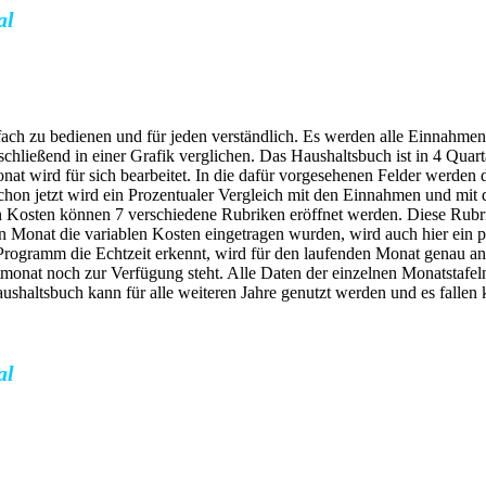
al
fach zu bedienen und für jeden verständlich. Es werden alle Einnahm
schließend in einer Grafik verglichen. Das Haushaltsbuch ist in 4 Quart
onat wird für sich bearbeitet. In die dafür vorgesehenen Felder we
 jetzt wird ein Prozentualer Vergleich mit den Einnahmen und mit d
 Kosten können 7 verschiedene Rubriken eröffnet werden. Diese Rubr
 Monat die variablen Kosten eingetragen wurden, wird auch hier ein p
rogramm die Echtzeit erkennt, wird für den laufenden Monat genau ange
monat noch zur Verfügung steht. Alle Daten der einzelnen Monatstafel
haltsbuch kann für alle weiteren Jahre genutzt werden und es fallen 
al