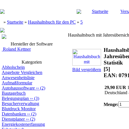
Startseite
Vers
»
Startseite
»
Haushaltsbuch für den PC
»
5
Haushaltsbuch mit Jahresübersicht
Hersteller der Software
Roland Kettner
Haushalts
Jahresüber
Kategorien
Statistik
Abholschein
[5]
Bild vergrößern
Angebote Vergleichen
EAN: 079
Anwesenheitsliste
Aufmaßformular
29,90 EUR
Autohaussoftware
››
(2)
Deutschland 
Bautagebuch
Belegungsplan
››
(3)
Besucherverwaltung
Menge:
Blutdruck Monitor
Datenbanken
››
(2)
Dienstplaner
››
(2)
Energiekostenerfassung