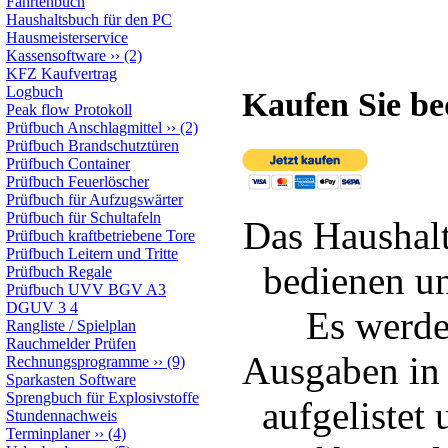
Fahrtenbuch
Haushaltsbuch für den PC
Hausmeisterservice
Kassensoftware
››
(2)
KFZ Kaufvertrag
Logbuch
Kaufen Sie b
Peak flow Protokoll
Prüfbuch Anschlagmittel
››
(2)
Prüfbuch Brandschutztüren
Prüfbuch Container
Prüfbuch Feuerlöscher
Prüfbuch für Aufzugswärter
Prüfbuch für Schultafeln
Das Haushalt
Prüfbuch kraftbetriebene Tore
Prüfbuch Leitern und Tritte
bedienen un
Prüfbuch Regale
Prüfbuch UVV BGV A3
DGUV 3 4
Es werde
Rangliste / Spielplan
Rauchmelder Prüfen
Ausgaben in 
Rechnungsprogramme
››
(9)
Sparkasten Software
Sprengbuch für Explosivstoffe
aufgelistet
Stundennachweis
Terminplaner
››
(4)