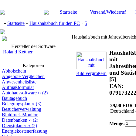
Startseite
Versand/Wiederruf
»
Startseite
»
Haushaltsbuch für den PC
»
5
Haushaltsbuch mit Jahresübersicht
Hersteller der Software
Roland Kettner
Haushalts
mit
Kategorien
Jahresüber
Abholschein
und Statis
Bild vergrößern
Angebote Vergleichen
[5]
Anwesenheitsliste
EAN:
Aufmaßformular
07917322
Autohaussoftware
››
(2)
Bautagebuch
Belegungsplan
››
(3)
29,90 EUR
Besucherverwaltung
Deutschland 
Blutdruck Monitor
Datenbanken
››
(2)
Menge:
Dienstplaner
››
(2)
Energiekostenerfassung