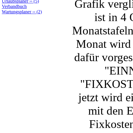
Grafik verg
Urlaubsplaner
››
(5)
Verbandbuch
Wartungsplaner
››
(2)
ist in 4
Monatstafeln
Monat wird f
dafür vorge
"EIN
"FIXKOSTE
jetzt wird 
mit den 
Fixkosten