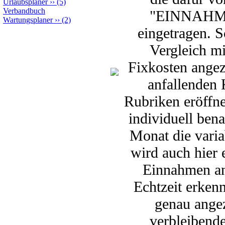
Urlaubsplaner
››
(5)
Verbandbuch
"EINNAHME
Wartungsplaner
››
(2)
eingetragen. S
Vergleich m
Fixkosten angez
anfallenden 
Rubriken eröffn
individuell ben
Monat die vari
wird auch hier 
Einnahmen an
Echtzeit erken
genau angez
verbleibend