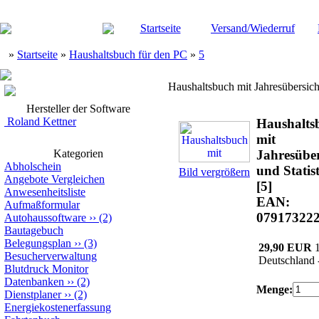
Startseite
Versand/Wiederruf
»
Startseite
»
Haushaltsbuch für den PC
»
5
Haushaltsbuch mit Jahresübersicht
Hersteller der Software
Roland Kettner
Haushalts
mit
Kategorien
Jahresüber
Abholschein
und Statis
Bild vergrößern
Angebote Vergleichen
[5]
Anwesenheitsliste
EAN:
Aufmaßformular
07917322
Autohaussoftware
››
(2)
Bautagebuch
Belegungsplan
››
(3)
29,90 EUR
Besucherverwaltung
Deutschland 
Blutdruck Monitor
Datenbanken
››
(2)
Menge:
Dienstplaner
››
(2)
Energiekostenerfassung