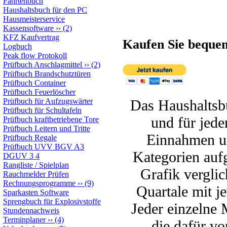
Fahrtenbuch
Haushaltsbuch für den PC
Hausmeisterservice
Kassensoftware
››
(2)
KFZ Kaufvertrag
Kaufen Sie beque
Logbuch
Peak flow Protokoll
Prüfbuch Anschlagmittel
››
(2)
Prüfbuch Brandschutztüren
Prüfbuch Container
Prüfbuch Feuerlöscher
Das Haushaltsbu
Prüfbuch für Aufzugswärter
Prüfbuch für Schultafeln
und für jede
Prüfbuch kraftbetriebene Tore
Prüfbuch Leitern und Tritte
Einnahmen u
Prüfbuch Regale
Prüfbuch UVV BGV A3
Kategorien aufg
DGUV 3 4
Rangliste / Spielplan
Grafik verglic
Rauchmelder Prüfen
Rechnungsprogramme
››
(9)
Quartale mit j
Sparkasten Software
Sprengbuch für Explosivstoffe
Jeder einzelne 
Stundennachweis
Terminplaner
››
(4)
die dafür v