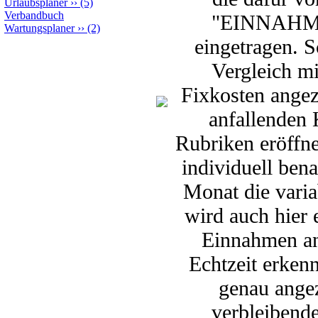
Urlaubsplaner
››
(5)
Verbandbuch
"EINNAHME
Wartungsplaner
››
(2)
eingetragen. S
Vergleich m
Fixkosten angez
anfallenden 
Rubriken eröffn
individuell ben
Monat die vari
wird auch hier 
Einnahmen an
Echtzeit erken
genau angez
verbleibend