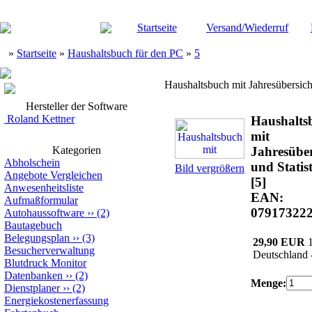
Startseite
Versand/Wiederruf
»
Startseite
»
Haushaltsbuch für den PC
»
5
Haushaltsbuch mit Jahresübersicht
Hersteller der Software
Roland Kettner
Haushalts
mit
Kategorien
Jahresüber
Abholschein
und Statis
Bild vergrößern
Angebote Vergleichen
[5]
Anwesenheitsliste
EAN:
Aufmaßformular
07917322
Autohaussoftware
››
(2)
Bautagebuch
Belegungsplan
››
(3)
29,90 EUR
Besucherverwaltung
Deutschland 
Blutdruck Monitor
Datenbanken
››
(2)
Menge:
Dienstplaner
››
(2)
Energiekostenerfassung