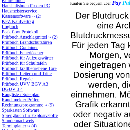
Fahrtenbuch
Pay
P
Kaufen Sie bequem über
Haushaltsbuch für den PC
Hausmeisterservice
Der Blutdruck 
Kassensoftware
››
(2)
KFZ Kaufvertrag
eine Arc
Logbuch
Peak flow Protokoll
Blutdruckmessu
Prüfbuch Anschlagmittel
››
(2)
Prüfbuch Brandschutztüren
F
ür jeden Tag
Prüfbuch Container
Prüfbuch Feuerlöscher
Morgen, v
Prüfbuch für Aufzugswärter
eingetragen
Prüfbuch für Schultafeln
Prüfbuch kraftbetriebene Tore
Dosierung von
Prüfbuch Leitern und Tritte
Prüfbuch Regale
werden, di
Prüfbuch UVV BGV A3
DGUV 3 4
einnehmen.
Mö
Rangliste / Spielplan
Rauchmelder Prüfen
Grafik erkannt
Rechnungsprogramme
››
(9)
Sparkasten Software
oder negativ 
Sprengbuch für Explosivstoffe
Stundennachweis
oder Situation
Terminplaner
››
(4)