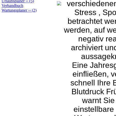
Urlaubsplaner
››
(5)
verschiedenen
Verbandbuch
Wartungsplaner
››
(2)
Stress , Sp
betrachtet we
werden, auf we
negativ re
archiviert u
aussagekrä
Eine Jahresg
einfließen, v
schnell Ihre
Blutdruck Fr
warnt Sie
einstellbare