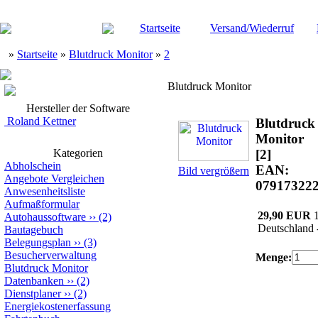
Startseite
Versand/Wiederruf
»
Startseite
»
Blutdruck Monitor
»
2
Blutdruck Monitor
Hersteller der Software
Roland Kettner
Blutdruck
Monitor
Kategorien
[2]
Abholschein
EAN:
Bild vergrößern
Angebote Vergleichen
07917322
Anwesenheitsliste
Aufmaßformular
29,90 EUR
Autohaussoftware
››
(2)
Deutschland 
Bautagebuch
Belegungsplan
››
(3)
Besucherverwaltung
Menge:
Blutdruck Monitor
Datenbanken
››
(2)
Dienstplaner
››
(2)
Energiekostenerfassung