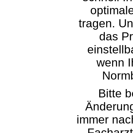
optimal
tragen.
Un
das P
einstellb
wenn I
Normb
Bitte 
Änderung
immer nac
Facharz