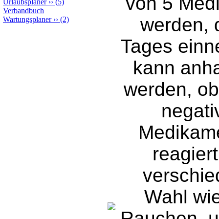
von 5 Med
Urlaubsplaner
››
(5)
Verbandbuch
werden, d
Wartungsplaner
››
(2)
Tages ein
kann anha
werden, ob 
negati
Medikame
reagiert
verschie
Wahl wie 
Rauchen, u