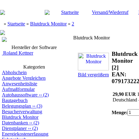
Startseite
Versand/Wiederruf
»
Startseite
»
Blutdruck Monitor
»
2
Blutdruck Monitor
Hersteller der Software
Roland Kettner
Blutdruck
Monitor
Kategorien
[2]
Abholschein
EAN:
Bild vergrößern
Angebote Vergleichen
07917322
Anwesenheitsliste
Aufmaßformular
29,90 EUR
Autohaussoftware
››
(2)
Deutschland 
Bautagebuch
Belegungsplan
››
(3)
Besucherverwaltung
Menge:
Blutdruck Monitor
Datenbanken
››
(2)
Dienstplaner
››
(2)
Energiekostenerfassung