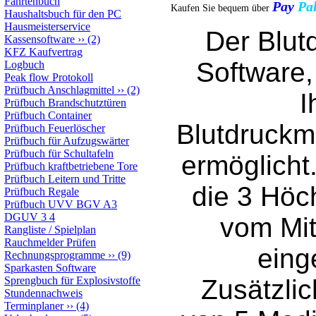
Fahrtenbuch
Pay
P
Kaufen Sie bequem über
Haushaltsbuch für den PC
Hausmeisterservice
Der Blutd
Kassensoftware
››
(2)
KFZ Kaufvertrag
Software,
Logbuch
Peak flow Protokoll
Prüfbuch Anschlagmittel
››
(2)
I
Prüfbuch Brandschutztüren
Prüfbuch Container
Blutdruckm
Prüfbuch Feuerlöscher
Prüfbuch für Aufzugswärter
Prüfbuch für Schultafeln
ermöglicht
Prüfbuch kraftbetriebene Tore
Prüfbuch Leitern und Tritte
die 3 Höc
Prüfbuch Regale
Prüfbuch UVV BGV A3
DGUV 3 4
vom Mi
Rangliste / Spielplan
Rauchmelder Prüfen
eing
Rechnungsprogramme
››
(9)
Sparkasten Software
Sprengbuch für Explosivstoffe
Zusätzli
Stundennachweis
Terminplaner
››
(4)