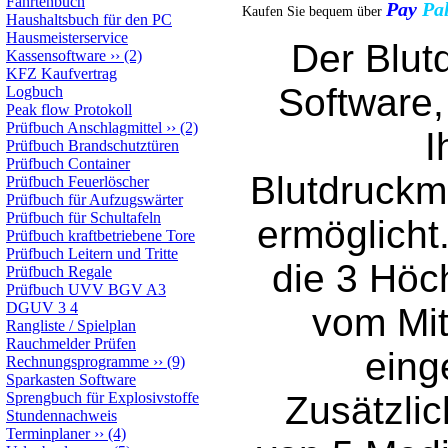
Fahrtenbuch
Pay
P
Kaufen Sie bequem über
Haushaltsbuch für den PC
Hausmeisterservice
Der Blutd
Kassensoftware
››
(2)
KFZ Kaufvertrag
Software,
Logbuch
Peak flow Protokoll
Prüfbuch Anschlagmittel
››
(2)
I
Prüfbuch Brandschutztüren
Prüfbuch Container
Blutdruckm
Prüfbuch Feuerlöscher
Prüfbuch für Aufzugswärter
Prüfbuch für Schultafeln
ermöglicht
Prüfbuch kraftbetriebene Tore
Prüfbuch Leitern und Tritte
die 3 Höc
Prüfbuch Regale
Prüfbuch UVV BGV A3
DGUV 3 4
vom Mi
Rangliste / Spielplan
Rauchmelder Prüfen
eing
Rechnungsprogramme
››
(9)
Sparkasten Software
Sprengbuch für Explosivstoffe
Zusätzli
Stundennachweis
Terminplaner
››
(4)