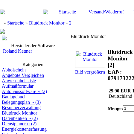
Startseite
Versand/Wiederruf
»
Startseite
»
Blutdruck Monitor
»
2
Blutdruck Monitor
Hersteller der Software
Roland Kettner
Blutdruck
Monitor
Kategorien
[2]
Abholschein
EAN:
Bild vergrößern
Angebote Vergleichen
07917322
Anwesenheitsliste
Aufmaßformular
29,90 EUR
Autohaussoftware
››
(2)
Deutschland 
Bautagebuch
Belegungsplan
››
(3)
Besucherverwaltung
Menge:
Blutdruck Monitor
Datenbanken
››
(2)
Dienstplaner
››
(2)
Energiekostenerfassung