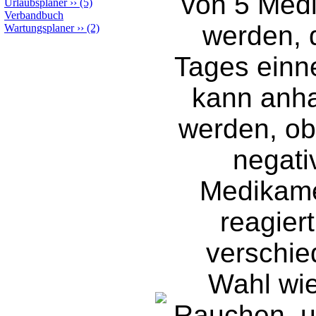
von 5 Med
Urlaubsplaner
››
(5)
Verbandbuch
werden, d
Wartungsplaner
››
(2)
Tages ein
kann anha
werden, ob 
negati
Medikame
reagiert
verschie
Wahl wie 
Rauchen, u