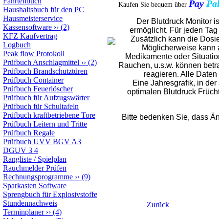
Fahrtenbuch
Pay
P
Kaufen Sie bequem über
Haushaltsbuch für den PC
Hausmeisterservice
Der Blutdruck Monitor i
Kassensoftware
››
(2)
ermöglicht. F
ür jeden Ta
KFZ Kaufvertrag
Zusätzlich kann die Dosi
Logbuch
Möglicherweise kann a
Peak flow Protokoll
Medikamente oder Situation
Prüfbuch Anschlagmittel
››
(2)
Rauchen, u.s.w. können betr
Prüfbuch Brandschutztüren
reagieren.
Alle Daten 
Prüfbuch Container
Eine Jahresgrafik, in de
Prüfbuch Feuerlöscher
optimalen Blutdruck Frücht
Prüfbuch für Aufzugswärter
Prüfbuch für Schultafeln
Prüfbuch kraftbetriebene Tore
Bitte bedenken Sie, dass Ä
Prüfbuch Leitern und Tritte
Prüfbuch Regale
Prüfbuch UVV BGV A3
DGUV 3 4
Rangliste / Spielplan
Rauchmelder Prüfen
Rechnungsprogramme
››
(9)
Sparkasten Software
Sprengbuch für Explosivstoffe
Stundennachweis
Zurück
Terminplaner
››
(4)