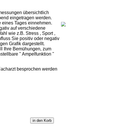
kmessungen übersichtlich
bend eingetragen werden.
fe eines Tages einnehmen.
gativ auf verschiedene
hl wie z.B. Stress , Sport ,
luss Sie positiv oder negativ
en Grafik dargestellt.
nell Ihre Bemühungen, zum
tellbare " Ampelfunktion "
 Facharzt besprochen werden