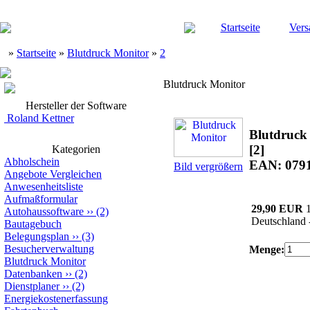
Startseite
Vers
»
Startseite
»
Blutdruck Monitor
»
2
Blutdruck Monitor
Hersteller der Software
Roland Kettner
Blutdruck
[2]
Kategorien
Abholschein
EAN: 079
Bild vergrößern
Angebote Vergleichen
Anwesenheitsliste
Aufmaßformular
29,90 EUR
Autohaussoftware
››
(2)
Deutschland 
Bautagebuch
Belegungsplan
››
(3)
Besucherverwaltung
Menge:
Blutdruck Monitor
Datenbanken
››
(2)
Dienstplaner
››
(2)
Energiekostenerfassung