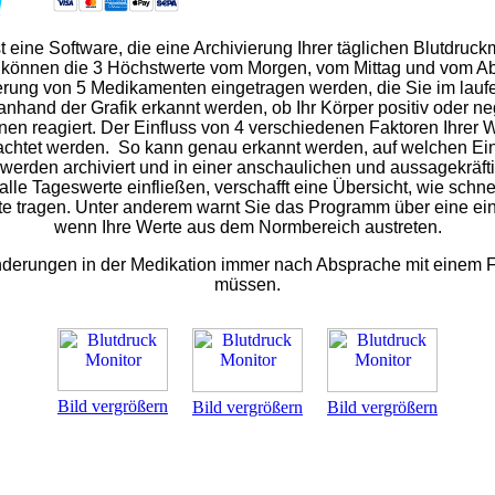
al
st eine Software, die eine Archivierung Ihrer täglichen Blutdruc
g können die 3 Höchstwerte vom Morgen, vom Mittag und vom A
erung von 5 Medikamenten eingetragen werden, die Sie im lau
nhand der Grafik erkannt werden, ob Ihr Körper positiv oder ne
en reagiert.
Der Einfluss von 4 verschiedenen Faktoren Ihrer Wa
achtet werden.
So kann genau erkannt werden, auf welchen Einf
werden archiviert und in einer anschaulichen und aussagekräftig
r alle Tageswerte einfließen, verschafft eine Übersicht, wie sch
e tragen.
Unter anderem warnt Sie das Programm über eine eins
wenn Ihre Werte aus dem Normbereich austreten.
nderungen in der Medikation immer nach Absprache mit einem
müssen.
Bild vergrößern
Bild vergrößern
Bild vergrößern