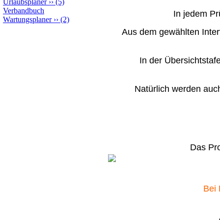
Urlaubsplaner
››
(5)
Verbandbuch
In jedem Pr
Wartungsplaner
››
(2)
Aus dem gewählten Interva
In der Übersichtstaf
Natürlich werden auch
Das Pro
Bei 