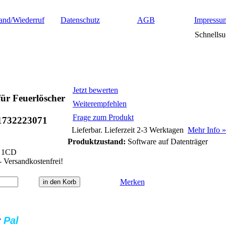
and/Wiederruf
Datenschutz
AGB
Impressu
Schnellsu
Jetzt bewerten
ür Feuerlöscher
Weiterempfehlen
Frage zum Produkt
1732223071
Lieferbar. Lieferzeit 2-3 Werktagen
Mehr Info »
Produktzustand:
Software auf Datenträger
1CD
- Versandkostenfrei!
Merken
y
Pal