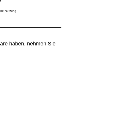
iche Nutzung
_____________________
.
ware haben, nehmen Sie