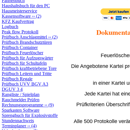
Fahrtenbuch
Haushaltsbuch für den PC
Hausmeisterservice
Kassensoftware
››
(2)
KFZ Kaufvertrag
Logbuch
Dokumentat
Peak flow Protokoll
Prüfbuch Anschlagmittel
››
(2)
Prüfbuch Brandschutztüren
Prüfbuch Container
Prüfbuch Feuerlöscher
Feuerlöscher
Prüfbuch für Aufzugswärter
Prüfbuch für Schultafeln
Die Angebotene Kartei pr
Prüfbuch kraftbetriebene Tore
Prüfbuch Leitern und Tritte
Prüfbuch Regale
in einer Kartei 
Prüfbuch UVV BGV A3
DGUV 3 4
Jede Kartei hat ein
Rangliste / Spielplan
Rauchmelder Prüfen
Prüfkriterien Überschri
Rechnungsprogramme
››
(9)
Sparkasten Software
Sprengbuch für Explosivstoffe
Stundennachweis
Alle 500 Protokolle verä
Terminplaner
››
(4)