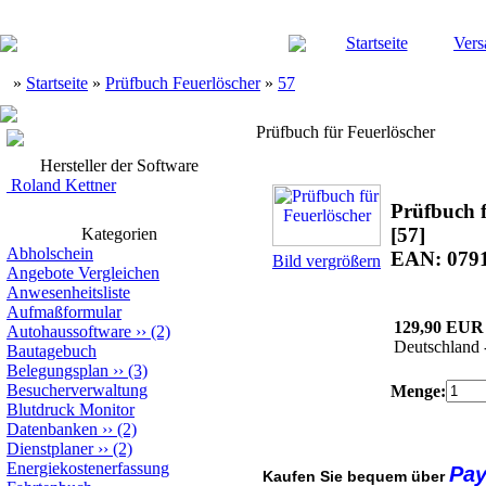
Startseite
Vers
»
Startseite
»
Prüfbuch Feuerlöscher
»
57
Prüfbuch für Feuerlöscher
Hersteller der Software
Roland Kettner
Prüfbuch f
[57]
Kategorien
Abholschein
EAN: 079
Bild vergrößern
Angebote Vergleichen
Anwesenheitsliste
Aufmaßformular
129,90 EUR
Autohaussoftware
››
(2)
Deutschland 
Bautagebuch
Belegungsplan
››
(3)
Besucherverwaltung
Menge:
Blutdruck Monitor
Datenbanken
››
(2)
Dienstplaner
››
(2)
Energiekostenerfassung
Pa
Kaufen Sie bequem über