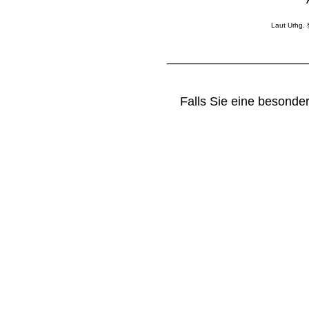
Laut Urhg. 
____________________
Falls Sie eine besond